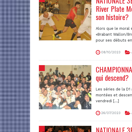
NATIONALE 3B (
River Plate M
son histoire?
Alors que le moral 
«Brabant Wallon/Br
pour ses débuts en 
08/10/2023
CHAMPIONNATS
qui descend?
Les séries de la D1 
montées et descenda
vendredi [...]
26/07/2023
NATIONALE 3B 