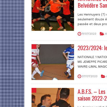
Belvédère Sam
Les Hennuyers (7) d
seulement douze éq
passée et deux prom
11/07/2023
A
2023/2024: le
NATIONALE 1 NATIO
MS JEMEPPE PICAR
WAVRE-LIMAL MAGIC 
07/07/2023
A.B.F.S. – Les 
saison 2022-2