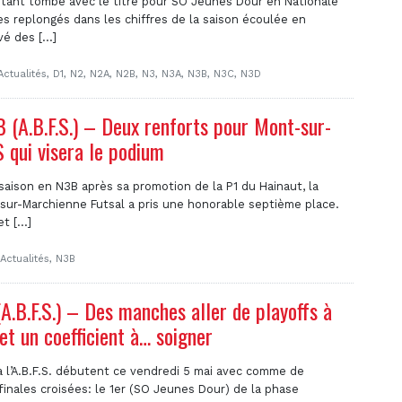
étant tombé avec le titre pour SO Jeunes Dour en Nationale
s replongés dans les chiffres de la saison écoulée en
é des [...]
Actualités
,
D1
,
N2
,
N2A
,
N2B
,
N3
,
N3A
,
N3B
,
N3C
,
N3D
(A.B.F.S.) – Deux renforts pour Mont-sur-
 qui visera le podium
aison en N3B après sa promotion de la P1 du Hainaut, la
sur-Marchienne Futsal a pris une honorable septième place.
t [...]
Actualités
,
N3B
.B.F.S.) – Des manches aller de playoffs à
et un coefficient à… soigner
à l’A.B.F.S. débutent ce vendredi 5 mai avec comme de
finales croisées: le 1er (SO Jeunes Dour) de la phase