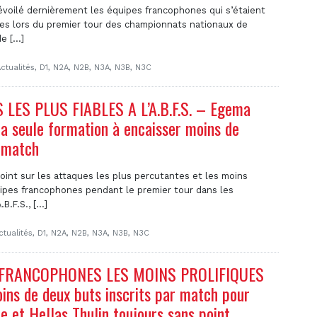
voilé dernièrement les équipes francophones qui s’étaient
ées lors du premier tour des championnats nationaux de
 [...]
ctualités
,
D1
,
N2A
,
N2B
,
N3A
,
N3B
,
N3C
 LES PLUS FIABLES A L’A.B.F.S. – Egema
la seule formation à encaisser moins de
 match
 point sur les attaques les plus percutantes et les moins
uipes francophones pendant le premier tour dans les
.F.S., [...]
ctualités
,
D1
,
N2A
,
N2B
,
N3A
,
N3B
,
N3C
 FRANCOPHONES LES MOINS PROLIFIQUES
oins de deux buts inscrits par match pour
 et Hellas Thulin toujours sans point