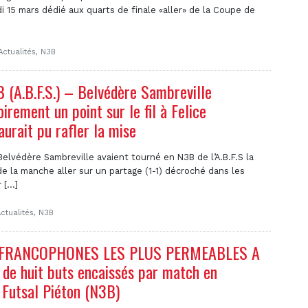
di 15 mars dédié aux quarts de finale «aller» de la Coupe de
Actualités
,
N3B
(A.B.F.S.) – Belvédère Sambreville
irement un point sur le fil à Felice
aurait pu rafler la mise
Belvédère Sambreville avaient tourné en N3B de l’A.B.F.S la
e la manche aller sur un partage (1-1) décroché dans les
[...]
ctualités
,
N3B
 FRANCOPHONES LES PLUS PERMEABLES A
 de huit buts encaissés par match en
Futsal Piéton (N3B)