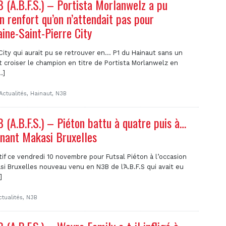
(A.B.F.S.) – Portista Morlanwelz a pu
 renfort qu’on n’attendait pas pour
ine-Saint-Pierre City
City qui aurait pu se retrouver en… P1 du Hainaut sans un
 croiser le champion en titre de Portista Morlanwelz en
.]
Actualités
,
Hainaut
,
N3B
(A.B.F.S.) – Piéton battu à quatre puis à…
nnant Makasi Bruxelles
tif ce vendredi 10 novembre pour Futsal Piéton à l’occasion
asi Bruxelles nouveau venu en N3B de l’A.B.F.S qui avait eu
]
ctualités
,
N3B