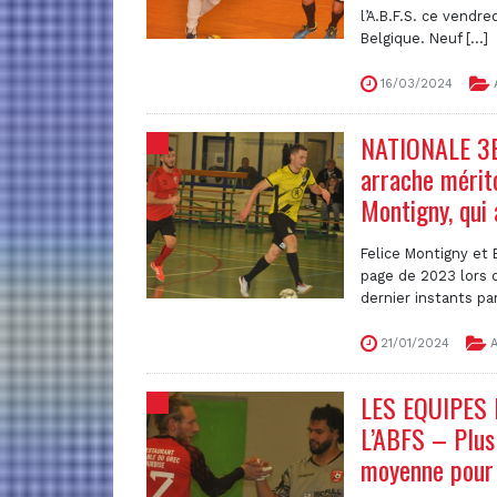
l’A.B.F.S. ce vendre
Belgique. Neuf [...]
16/03/2024
NATIONALE 3B 
arrache mérito
Montigny, qui 
Felice Montigny et 
page de 2023 lors d
dernier instants par 
21/01/2024
A
LES EQUIPES
L’ABFS – Plus
moyenne pour 