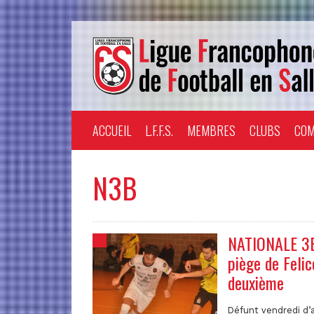
ACCUEIL
L.F.F.S.
MEMBRES
CLUBS
COM
N3B
NATIONALE 3B 
piège de Felic
deuxième
Défunt vendredi d’