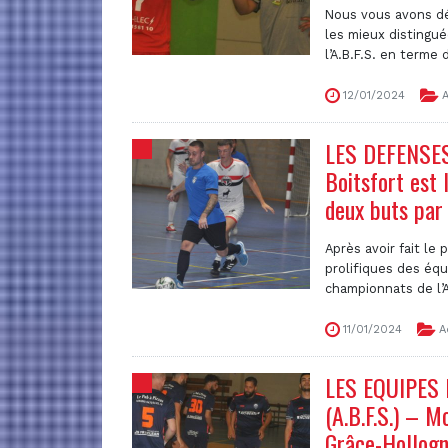
Nous vous avons dé
les mieux distingu
l’A.B.F.S. en terme de
12/01/2024
A
LES DEFENSES
Boitsfort est 
deux buts par
Après avoir fait le
prolifiques des éq
championnats de l’A.B
11/01/2024
A
LES EQUIPES
(A.B.F.S.) – M
Grâce-Hollogne