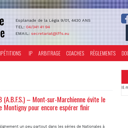
Esplanade de la Légia 9/01, 4430 ANS
TEL:
04/341 41 94
EMAIL:
secretariat@lffs.eu
PÉTITIONS
IP
ARBITRAGE
COACHES
RÈGLEMENTS
DO
Il 
(A.B.F.S.) – Mont-sur-Marchienne évite le
e Montigny pour encore espérer finir
alignement un peu partout dans les séries de Nationales à