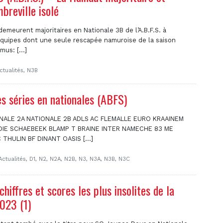
breville isolé
emeurent majoritaires en Nationale 3B de l’A.B.F.S. à
uipes dont une seule rescapée namuroise de la saison
us: [...]
ctualités
,
N3B
s séries en nationales (ABFS)
NALE 2A NATIONALE 2B ADLS AC FLEMALLE EURO KRAAINEM
DIE SCHAEBEEK BLAMP T BRAINE INTER NAMECHE 83 ME
THULIN BF DINANT OASIS [...]
Actualités
,
D1
,
N2
,
N2A
,
N2B
,
N3
,
N3A
,
N3B
,
N3C
chiffres et scores les plus insolites de la
023 (1)