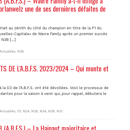
A.B.F.S.) – Wavre Family a-t-il infligé à
orlanwelz une de ses dernières défaites de
était au zénith du côté du champion en titre de la P1 du
uxelles-Capitale» de Wavre Family après un premier succès
N3B [...]
Actualités
,
N3B
 DE L’A.B.F.S. 2023/2024 – Qui monte et
à la D3 de l’A.B.F.S. ont été dévoilées. Voici le processus de
ntes pour la saison à venir qui, pour rappel, débutera le
Actualités
,
D1
,
N2A
,
N2B
,
N3A
,
N3B
,
N3C
(A.B.F.S.) – La Hainaut majoritaire et