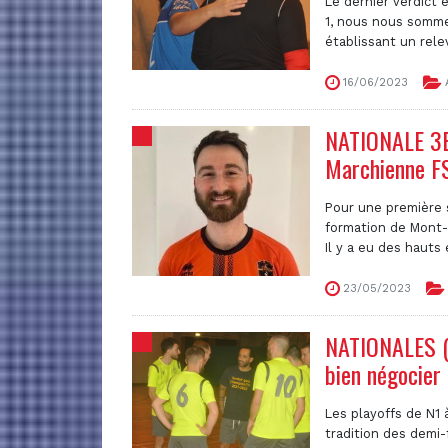
Le dernier verdict 
1, nous nous somme
établissant un relev
16/06/2023
NATIONALE 3B 
Marchienne FS
Pour une première s
formation de Mont-
Il y a eu des hauts e
23/05/2023
NATIONALES (A
bien négocier 
Les playoffs de N1 
tradition des demi-