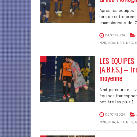
Après les équipes f
lors de cette premi
championnats de l’A.B
04/01/2024
N2B
,
N3A
,
N3B
,
N3C
,
LES EQUIPES
(A.B.F.S.) – T
moyenne
A mi-parcours et av
équipes francophone
ont été les plus [...
03/01/2024
N2B
,
N3A
,
N3B
,
N3C
,