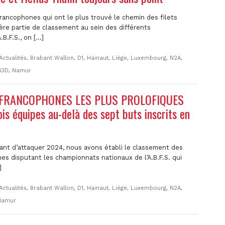
rancophones qui ont le plus trouvé le chemin des filets
ère partie de classement au sein des différents
.F.S., on [...]
Actualités
,
Brabant Wallon
,
D1
,
Hainaut
,
Liège
,
Luxembourg
,
N2A
,
N3D
,
Namur
 FRANCOPHONES LES PLUS PROLOFIQUES
rois équipes au-delà des sept buts inscrits en
ant d’attaquer 2024, nous avons établi le classement des
s disputant les championnats nationaux de l’A.B.F.S. qui
]
Actualités
,
Brabant Wallon
,
D1
,
Hainaut
,
Liège
,
Luxembourg
,
N2A
,
Namur