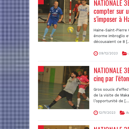
NATIONALE 3B 
compter sur un
s’imposer à Ha
Haine-Saint-Pierre 
énorme imbroglio et
décousaient ce 8 [..
09/12/2023
NATIONALE 3B 
cinq par l’éto
Gros soucis d’effec
de la visite de Mak
l’opportunité de [...
12/11/2023
A