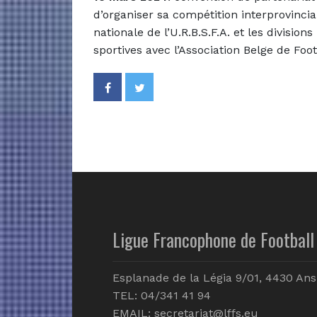
d’organiser sa compétition interprovincia
nationale de l’U.R.B.S.F.A. et les divisi
sportives avec l’Association Belge de Footb
Ligue Francophone de Football 
Esplanade de la Légia 9/01, 4430 Ans
TEL: 04/341 41 94
EMAIL:
secretariat@lffs.eu