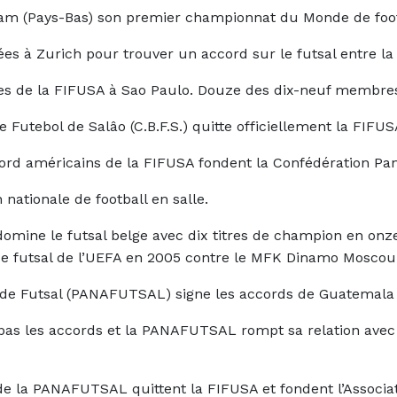
am (Pays-Bas) son premier championnat du Monde de footbal
ées à Zurich pour trouver un accord sur le futsal entre la
 de la FIFUSA à Sao Paulo. Douze des dix-neuf membres r
e Futebol de Salâo (C.B.F.S.) quitte officiellement la FIFU
rd américains de la FIFUSA fondent la Confédération P
n nationale de football en salle.
 domine le futsal belge avec dix titres de champion en onz
 futsal de l’UEFA en 2005 contre le MFK Dinamo Moscou (4-
e Futsal (PANAFUTSAL) signe les accords de Guatemala a
s les accords et la PANAFUTSAL rompt sa relation avec l
 la PANAFUTSAL quittent la FIFUSA et fondent l’Associat