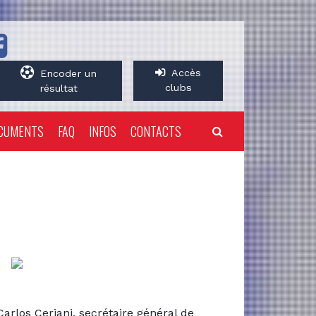
Accès
Encoder un
clubs
résultat
CUMENTS
FAQ
INFOS
CONTACTS
0
arlos Ceriani, secrétaire général de