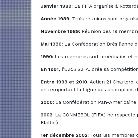
Janvier 1989:
La FIFA organise à Rotterd
Année 1989:
Trois réunions sont organis
Novembre 1989:
Réunion des 19 membres
Mai 1990
: La Confédération Brésilienne d
1990:
Les membres sud-américains et no
En 1991
, l’U.R.B.S.F.A. crée sa compétitio
Entre 1999 et 2010
, Action 21 Charleroi
en remportant la Ligue des champions de
2000:
La Confédération Pan-Americaine d
2002:
La CONMEBOL (FIFA) ne respecte pa
Blatter)
1er décembre 2002:
Tous les membres de