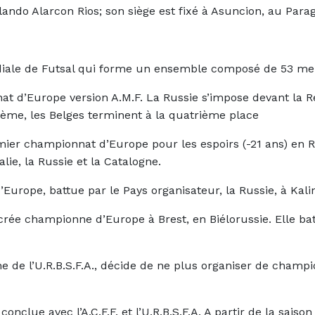
olando Alarcon Rios; son siège est fixé à Asuncion, au Para
Mondiale de Futsal qui forme un ensemble composé de 53 m
t d’Europe version A.M.F. La Russie s’impose devant la R
isième, les Belges terminent à la quatrième place
mier championnat d’Europe pour les espoirs (-21 ans) en 
alie, la Russie et la Catalogne.
urope, battue par le Pays organisateur, la Russie, à Kalin
crée championne d’Europe à Brest, en Biélorussie. Elle ba
one de l’U.R.B.S.F.A., décide de ne plus organiser de champi
onclue avec l’A.C.F.F. et l’U.R.B.S.F.A. A partir de la sais