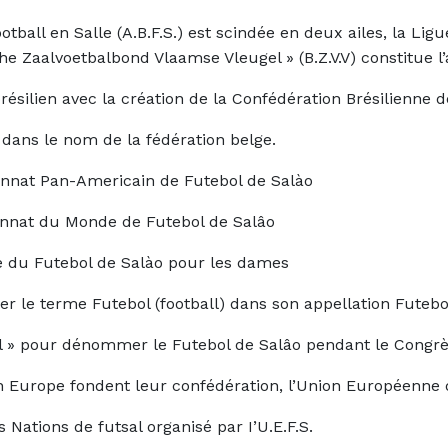
otball en Salle (A.B.F.S.) est scindée en deux ailes, la Li
sche Zaalvoetbalbond Vlaamse Vleugel » (B.Z.V.V) constitue l’
ésilien avec la création de la Confédération Brésilienne de
 dans le nom de la fédération belge.
nnat Pan-Americain de Futebol de Salào
nnat du Monde de Futebol de Salâo
ue du Futebol de Salào pour les dames
ser le terme Futebol (football) dans son appellation Futebo
al » pour dénommer le Futebol de Salâo pendant le Cong
 Europe fondent leur confédération, l’Union Européenne de
ations de futsal organisé par I’U.E.F.S.