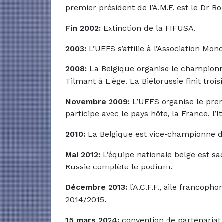
premier président de l’A.M.F. est le Dr R
Fin 2002:
Extinction de la FIFUSA.
2003:
L’UEFS s’affilie à l’Association 
2008:
La Belgique organise le championna
Tilmant à Liège. La Biélorussie finit tro
Novembre 2009:
L’UEFS organise le pre
participe avec le pays hôte, la France, l’It
2010:
La Belgique est vice-championne d’E
Mai 2012:
L’équipe nationale belge est sa
Russie complète le podium.
Décembre 2013:
l’A.C.F.F., aile francoph
2014/2015.
15 mars 2024:
convention de partenariat c