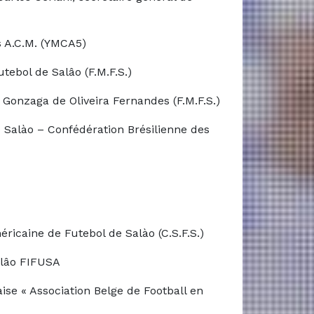
s A.C.M. (YMCA5)
tebol de Salâo (F.M.F.S.)
Gonzaga de Oliveira Fernandes (F.M.F.S.)
 Salào – Confédération Brésilienne des
ricaine de Futebol de Salào (C.S.F.S.)
alâo FIFUSA
ise « Association Belge de Football en