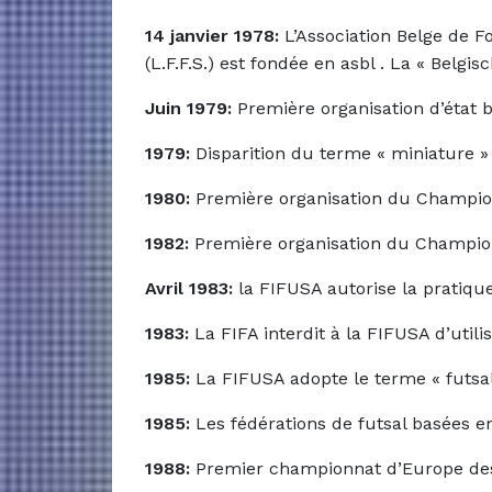
14 janvier 1978:
L’Association Belge de Fo
(L.F.F.S.) est fondée en asbl . La « Belgi
Juin 1979:
Première organisation d’état br
1979:
Disparition du terme « miniature »
1980:
Première organisation du Champio
1982:
Première organisation du Champio
Avril 1983:
la FIFUSA autorise la pratiq
1983:
La FIFA interdit à la FIFUSA d’utili
1985:
La FIFUSA adopte le terme « futs
1985:
Les fédérations de futsal basées en
1988:
Premier championnat d’Europe des N