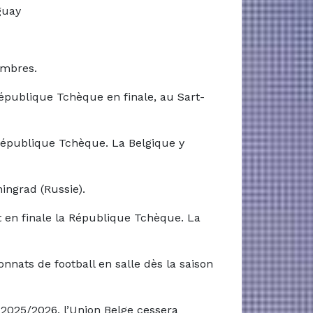
guay
embres.
épublique Tchèque en finale, au Sart-
République Tchèque. La Belgique y
ingrad (Russie).
t en finale la République Tchèque. La
onnats de football en salle dès la saison
on 2025/2026, l’Union Belge cessera