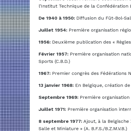
l’Institut Technique de la Confédérati
De 1940 à 1950:
Diffusion du Fût-Bol-Sal
Juillet 1954:
Première organisation région
1956:
Deuxième publication des « Règles
Février 1957:
Première organisation nati
Sports (C.B.D.)
1967:
Premier congrès des Fédérations N
13 janvier 1968:
En Belgique, création de 
Septembre 1969:
Première organisation 
Juillet 1971:
Première organisation inter
8 septembre 1977:
Ajout, à la Belgische
Salle et Miniature » (A. B.F.S./B.Z.M.V.B.)