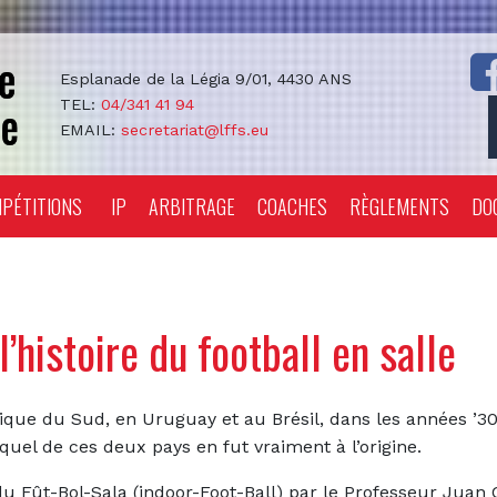
Esplanade de la Légia 9/01, 4430 ANS
TEL:
04/341 41 94
EMAIL:
secretariat@lffs.eu
PÉTITIONS
IP
ARBITRAGE
COACHES
RÈGLEMENTS
DO
’histoire du football en salle
ique du Sud, en Uruguay et au Brésil, dans les années ’3
quel de ces deux pays en fut vraiment à l’origine.
u Fût-Bol-Sala (indoor-Foot-Ball) par le Professeur Juan C