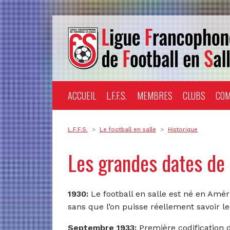
ACCUEIL
L.F.F.S.
MEMBRES
CLUBS
COM
L.F.F.S.
Le football en salle
Historique
Les grandes dates de l
1930:
Le football en salle est né en Amér
sans que l’on puisse réellement savoir le
Septembre 1933:
Première codification d