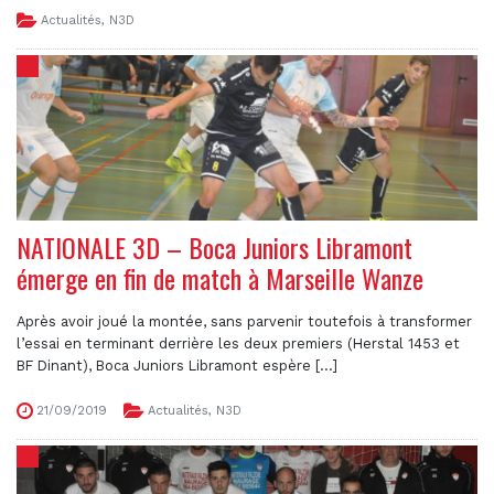
Actualités
,
N3D
NATIONALE 3D – Boca Juniors Libramont
émerge en fin de match à Marseille Wanze
Après avoir joué la montée, sans parvenir toutefois à transformer
l’essai en terminant derrière les deux premiers (Herstal 1453 et
BF Dinant), Boca Juniors Libramont espère [...]
21/09/2019
Actualités
,
N3D