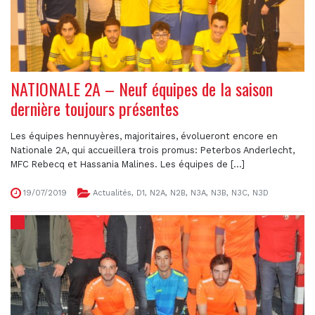
NATIONALE 2A – Neuf équipes de la saison
dernière toujours présentes
Les équipes hennuyères, majoritaires, évolueront encore en
Nationale 2A, qui accueillera trois promus: Peterbos Anderlecht,
MFC Rebecq et Hassania Malines. Les équipes de [...]
19/07/2019
Actualités
,
D1
,
N2A
,
N2B
,
N3A
,
N3B
,
N3C
,
N3D