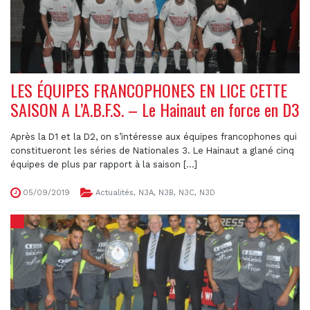
LES ÉQUIPES FRANCOPHONES EN LICE CETTE
SAISON A L’A.B.F.S. – Le Hainaut en force en D3
Après la D1 et la D2, on s’intéresse aux équipes francophones qui
constitueront les séries de Nationales 3. Le Hainaut a glané cinq
équipes de plus par rapport à la saison [...]
05/09/2019
Actualités
,
N3A
,
N3B
,
N3C
,
N3D