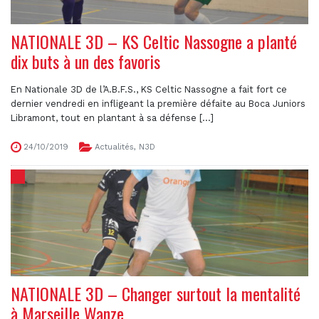
NATIONALE 3D – KS Celtic Nassogne a planté
dix buts à un des favoris
En Nationale 3D de l’A.B.F.S., KS Celtic Nassogne a fait fort ce
dernier vendredi en infligeant la première défaite au Boca Juniors
Libramont, tout en plantant à sa défense [...]
24/10/2019
Actualités
,
N3D
NATIONALE 3D – Changer surtout la mentalité
à Marseille Wanze