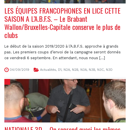
LES ÉQUIPES FRANCOPHONES EN LICE CETTE
SAISON A L’A.B.F.S. – Le Brabant
Wallon/Bruxelles-Capitale conserve le plus de
clubs
Le début de la saison 2019/2020 à l’A.B.F.S. approche à grands
pas. Les premiers coups d’envoi de la campagne seront donnés
ce vendredi 6 septembre. En attendant, nous nous [...]
04/09/2019
Actualités
,
D1
,
N2A
,
N2B
,
N3A
,
N3B
,
N3C
,
N3D
NATIONALE 3D – On reprend quasi les mêmes