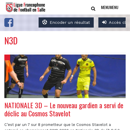
MENU
MENU
Encoder un résultat
Accès clu
N3D
NATIONALE 3D – Le nouveau gardien a servi de
déclic au Cosmos Stavelot
C’est par un 7 sur 8 prometteur que le Cosmos Stavelot a