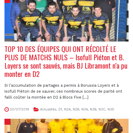
TOP 10 DES ÉQUIPES QUI ONT RÉCOLTÉ LE
PLUS DE MATCHS NULS – Isofull Piéton et B.
Loyers se sont sauvés, mais BJ Libramont n’a pu
monter en D2
Si l’accumulation de partages a permis à Borussia Loyers et à
Isofull Piéton de se sauver, ces nombreux scores de parité ont
failli coûter la montée en D2 à Blocs Five [...]
20/07/2019
Actualités
,
D1
,
N2A
,
N2B
,
N3A
,
N3B
,
N3C
,
N3D