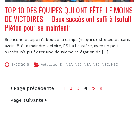
TOP 10 DES ÉQUIPES QUI ONT FÊTÉ LE MOINS
DE VICTOIRES – Deux succès ont suffi à Isofull
Piéton pour se maintenir
Si aucune équipe n’a bouclé la campagne qui s’est écoulée sans
avoir fêté la moindre victoire, RS La Louvière, avec un petit
succès, n’a pu éviter une deuxième relégation de [...]
16/07/2019
Actualités
,
D1
,
N2A
,
N2B
,
N3A
,
N3B
,
N3C
,
N3D
1
2
3
4
5
6
Page précédente
Page suivante