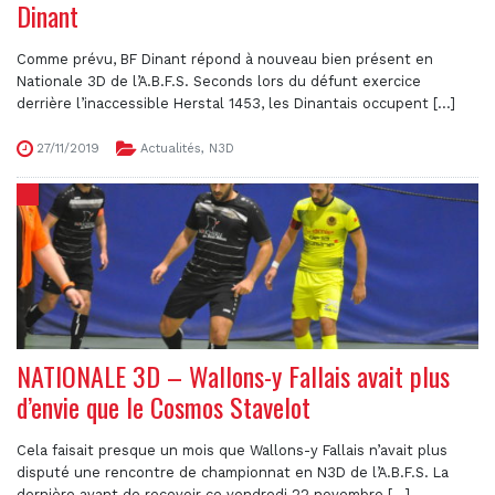
Dinant
Comme prévu, BF Dinant répond à nouveau bien présent en
Nationale 3D de l’A.B.F.S. Seconds lors du défunt exercice
derrière l’inaccessible Herstal 1453, les Dinantais occupent [...]
27/11/2019
Actualités
,
N3D
NATIONALE 3D – Wallons-y Fallais avait plus
d’envie que le Cosmos Stavelot
Cela faisait presque un mois que Wallons-y Fallais n’avait plus
disputé une rencontre de championnat en N3D de l’A.B.F.S. La
dernière avant de recevoir ce vendredi 22 novembre [...]