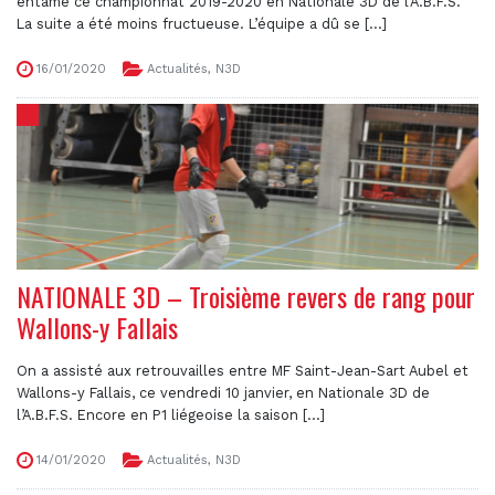
entamé ce championnat 2019-2020 en Nationale 3D de l’A.B.F.S.
La suite a été moins fructueuse. L’équipe a dû se [...]
16/01/2020
Actualités
,
N3D
NATIONALE 3D – Troisième revers de rang pour
Wallons-y Fallais
On a assisté aux retrouvailles entre MF Saint-Jean-Sart Aubel et
Wallons-y Fallais, ce vendredi 10 janvier, en Nationale 3D de
l’A.B.F.S. Encore en P1 liégeoise la saison [...]
14/01/2020
Actualités
,
N3D