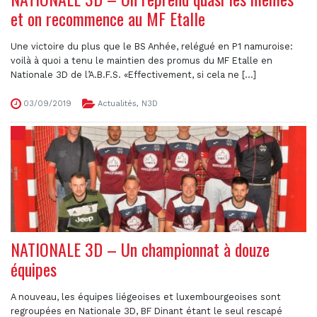
et on recommence au MF Etalle
Une victoire du plus que le BS Anhée, relégué en P1 namuroise:
voilà à quoi a tenu le maintien des promus du MF Etalle en
Nationale 3D de l’A.B.F.S. «Effectivement, si cela ne [...]
03/09/2019
Actualités
,
N3D
NATIONALE 3D – Un championnat à douze
équipes
A nouveau, les équipes liégeoises et luxembourgeoises sont
regroupées en Nationale 3D, BF Dinant étant le seul rescapé