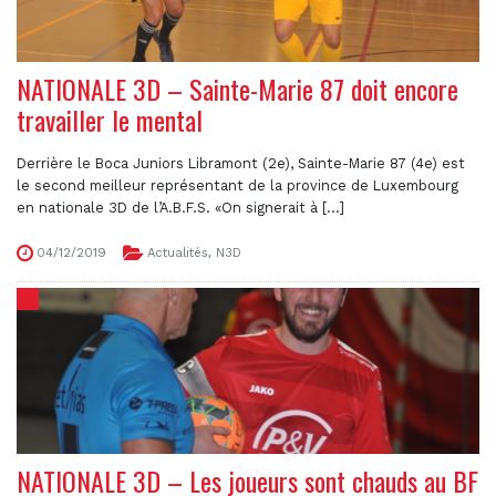
NATIONALE 3D – Sainte-Marie 87 doit encore
travailler le mental
Derrière le Boca Juniors Libramont (2e), Sainte-Marie 87 (4e) est
le second meilleur représentant de la province de Luxembourg
en nationale 3D de l’A.B.F.S. «On signerait à [...]
04/12/2019
Actualités
,
N3D
NATIONALE 3D – Les joueurs sont chauds au BF