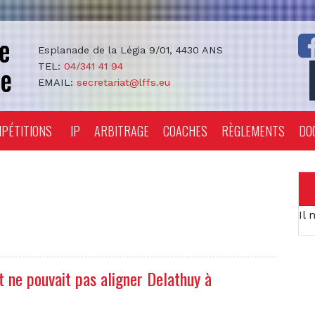
Esplanade de la Légia 9/01, 4430 ANS
TEL:
04/341 41 94
EMAIL:
secretariat@lffs.eu
PÉTITIONS
IP
ARBITRAGE
COACHES
RÈGLEMENTS
DO
Il 
t ne pouvait pas aligner Delathuy à