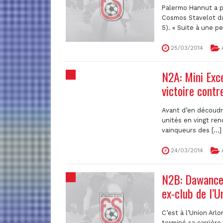
Palermo Hannut a pe
Cosmos Stavelot dat
5). « Suite à une pet
25/03/2014
N2A: Mini Exce
victoire cont
Avant d’en découdr
unités en vingt re
vainqueurs des [...]
24/03/2014
N2B: Dawance 
ex-club de l’U
C’est à l’Union Arl
terminé sa carrière