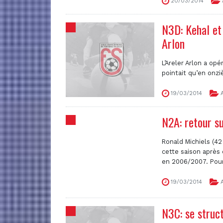
20/03/2014
N3D: Kehal et 
Arlon
L’Areler Arlon a op
pointait qu’en onzi
19/03/2014
A
N2A: retour s
Ronald Michiels (4
cette saison après
en 2006/2007. Pourta
19/03/2014
A
N3C: se struct