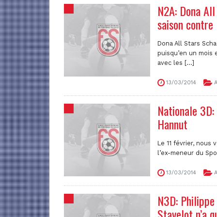
N2A: Dona All
saison contr
Dona All Stars Sch
puisqu’en un mois e
avec les [...]
13/03/2014
A
Nationale 3D: 
Hannut
Le 11 février, nous v
l’ex-meneur du Spor
13/03/2014
A
N3D: Philippe 
Stavelot n’a q