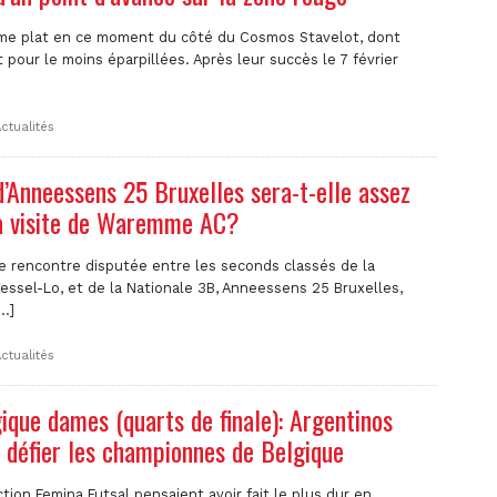
lme plat en ce moment du côté du Cosmos Stavelot, dont
 pour le moins éparpillées. Après leur succès le 7 février
ctualités
d’Anneessens 25 Bruxelles sera-t-elle assez
a visite de Waremme AC?
e rencontre disputée entre les seconds classés de la
essel-Lo, et de la Nationale 3B, Anneessens 25 Bruxelles,
..]
ctualités
ique dames (quarts de finale): Argentinos
a défier les championnes de Belgique
ction Femina Futsal pensaient avoir fait le plus dur en