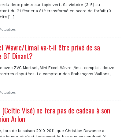
rdu deux points sur tapis vert. Sa victoire (3-5) au
ant du 21 février a été transformé en score de forfait (0-
ite [...]
Actualités
l Wavre/Limal va-t-il être privé de sa
re BF Dinant?
e avec ZVC Mortsel, Mini Excel Wavre-/imal comptait douze
ncontres disputées. Le compteur des Brabançons Wallons,
Actualités
(Celtic Visé) ne fera pas de cadeau à son
nion Arlon
on, lors de la saison 2010-2011, que Christian Dawance a
 de joueur et c’est justement là-bas que ce vendredi 21