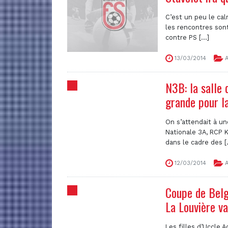
C’est un peu le ca
les rencontres sont
contre PS [...]
13/03/2014
A
N3B: la salle 
grande pour l
On s’attendait à un
Nationale 3A, RCP K
dans le cadre des [.
12/03/2014
A
Coupe de Belg
La Louvière v
Les filles d’Uccle A