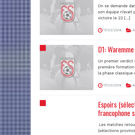
On se demande dans 
son équipe n’avait 
victoire le 22 [...]
17/03/2014
A
D1: Waremme A
Un premier verdict
première formation
la phase classique e
17/03/2014
A
Espoirs (sélec
francophone sa
Les matches retour
(sélections provinc