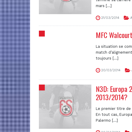
mars [...]
21/03/2014
A
MFC Walcourt/
La situation se com
match d’alignement
toujours [...]
20/03/2014
N3D: Europa 
2013/2014?
Le premier titre de
En tout cas, Europa
Palermo [...]