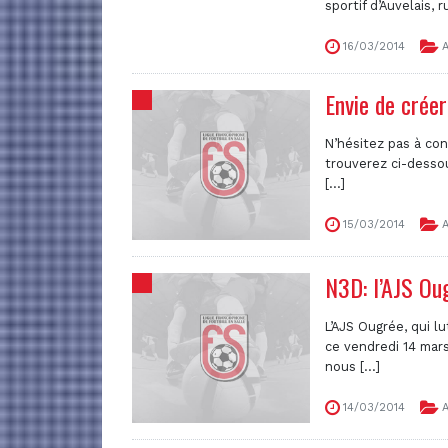
sportif d’Auvelais, ru
16/03/2014
A
Envie de créer
N’hésitez pas à con
trouverez ci-dessou
[...]
15/03/2014
A
N3D: l’AJS Ou
L’AJS Ougrée, qui l
ce vendredi 14 mars
nous [...]
14/03/2014
A