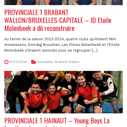
PROVINCIALE 1 BRABANT
WALLON/BRUXELLES-CAPITALE – ID Etoile
Molenbeek a dû reconstruire
Au terme de la saison 2023-2024, quatre clubs qu’étaient Mini
Anneessens, Emirdag Bruxelles, Les Frères Molenbeek et l’Etoile
Molenbeek s’étaient associés pour se regrouper [...]
11/02/2026
Actualités
,
Brabant Wallon
PROVINCIALE 1 HAINAUT – Young Boys La