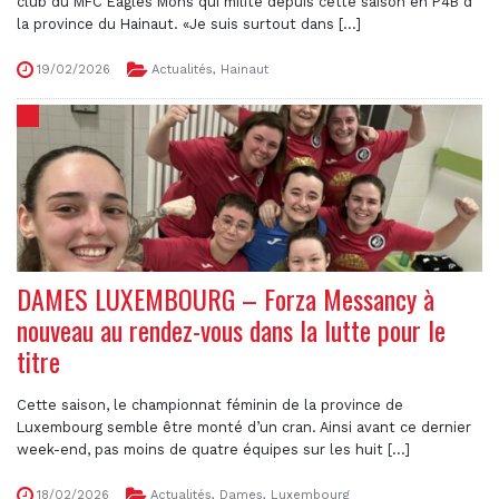
club du MFC Eagles Mons qui milite depuis cette saison en P4B d
la province du Hainaut. «Je suis surtout dans [...]
19/02/2026
Actualités
,
Hainaut
DAMES LUXEMBOURG – Forza Messancy à
nouveau au rendez-vous dans la lutte pour le
titre
Cette saison, le championnat féminin de la province de
Luxembourg semble être monté d’un cran. Ainsi avant ce dernier
week-end, pas moins de quatre équipes sur les huit [...]
18/02/2026
Actualités
,
Dames
,
Luxembourg