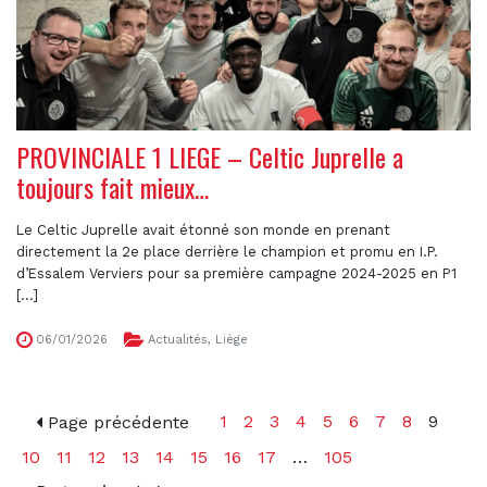
PROVINCIALE 1 LIEGE – Celtic Juprelle a
toujours fait mieux…
Le Celtic Juprelle avait étonné son monde en prenant
directement la 2e place derrière le champion et promu en I.P.
d’Essalem Verviers pour sa première campagne 2024-2025 en P1
[...]
06/01/2026
Actualités
,
Liège
1
2
3
4
5
6
7
8
9
Page précédente
10
11
12
13
14
15
16
17
…
105