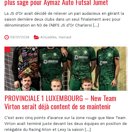
plus sage pour Aymaz Auto Futsal Jumet
La JS d’Or avait décidé de relever un pari audacieux en gérant la
saison dernière deux clubs dans un seul finalement avec pour
dénomination en N3 de l’ABFS JS d’Or Charleroi [...]
09/01/2026
Actualités
,
Hainaut
PROVINCIALE 1 LUXEMBOURG – New Team
Virton serait déjà content de se maintenir
C’est avec cinq points d’avance sur la zone rouge que New Team
Virton avait terminé juste devant les deux équipes en position de
relégable du Racing Arlon et Lexy la saison [...]