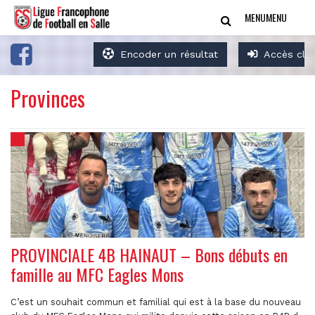
MENU
MENU
Encoder un résultat
Accès clu
Provinces
PROVINCIALE 4B HAINAUT – Bons débuts en
famille au MFC Eagles Mons
C’est un souhait commun et familial qui est à la base du nouveau