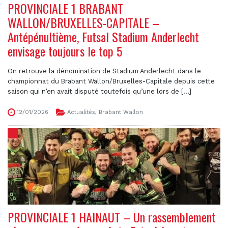
PROVINCIALE 1 BRABANT
WALLON/BRUXELLES-CAPITALE –
Antépénultième, Futsal Stadium Anderlecht
envisage toujours le top 5
On retrouve la dénomination de Stadium Anderlecht dans le
championnat du Brabant Wallon/Bruxelles-Capitale depuis cette
saison qui n’en avait disputé toutefois qu’une lors de [...]
12/01/2026
Actualités
,
Brabant Wallon
PROVINCIALE 1 HAINAUT – Un rassemblement