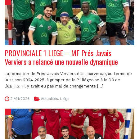
PROVINCIALE 1 LIEGE – MF Prés-Javais
Verviers a relancé une nouvelle dynamique
La formation de Prés-Javais Verviers était parvenue, au terme de
la saison 2024-2025, à grimper de la P1 liégeoise à la D3 de
l’A.B.F.S. «Il y avait eu pas mal de changements [...]
21/01/2026
Actualités
,
Liège