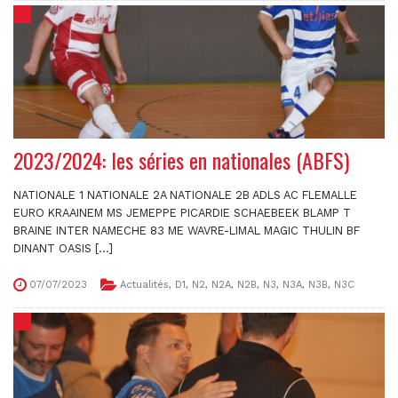
2023/2024: les séries en nationales (ABFS)
NATIONALE 1 NATIONALE 2A NATIONALE 2B ADLS AC FLEMALLE
EURO KRAAINEM MS JEMEPPE PICARDIE SCHAEBEEK BLAMP T
BRAINE INTER NAMECHE 83 ME WAVRE-LIMAL MAGIC THULIN BF
DINANT OASIS [...]
07/07/2023
Actualités
,
D1
,
N2
,
N2A
,
N2B
,
N3
,
N3A
,
N3B
,
N3C