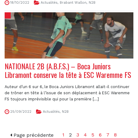
18/10/2022
Actualités
,
Brabant Wallon
,
N2B
NATIONALE 2B (A.B.F.S.) – Boca Juniors
Libramont conserve la tête à ESC Waremme FS
Auteur d’un 6 sur 6, le Boca Juniors Libramont allait-il continuer
de trôner en tête à l’issue de son déplacement à ESC Waremme
FS toujours imprévisible qui pour la première [...]
25/09/2022
Actualités
,
N2B
1
2
3
4
5
6
7
8
Page précédente