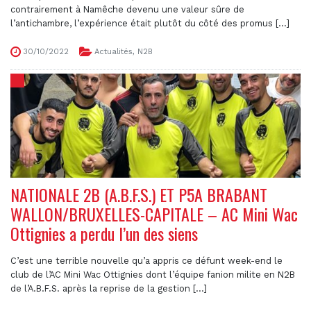
contrairement à Namêche devenu une valeur sûre de
l’antichambre, l’expérience était plutôt du côté des promus [...]
30/10/2022
Actualités
,
N2B
NATIONALE 2B (A.B.F.S.) ET P5A BRABANT
WALLON/BRUXELLES-CAPITALE – AC Mini Wac
Ottignies a perdu l’un des siens
C’est une terrible nouvelle qu’a appris ce défunt week-end le
club de l’AC Mini Wac Ottignies dont l’équipe fanion milite en N2B
de l’A.B.F.S. après la reprise de la gestion [...]