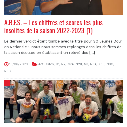
A.B.F.S. – Les chiffres et scores les plus
insolites de la saison 2022-2023 (1)
Le dernier verdict étant tombé avec le titre pour SO Jeunes Dour
en Nationale 1, nous nous sommes replongés dans les chiffres de
la saison écoulée en établissant un relevé des [...]
16/06/2023
Actualités
,
D1
,
N2
,
N2A
,
N2B
,
N3
,
N3A
,
N3B
,
N3C
,
N3D