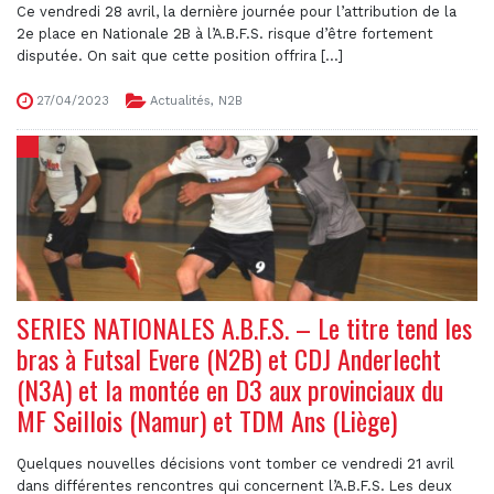
Ce vendredi 28 avril, la dernière journée pour l’attribution de la
2e place en Nationale 2B à l’A.B.F.S. risque d’être fortement
disputée. On sait que cette position offrira [...]
27/04/2023
Actualités
,
N2B
SERIES NATIONALES A.B.F.S. – Le titre tend les
bras à Futsal Evere (N2B) et CDJ Anderlecht
(N3A) et la montée en D3 aux provinciaux du
MF Seillois (Namur) et TDM Ans (Liège)
Quelques nouvelles décisions vont tomber ce vendredi 21 avril
dans différentes rencontres qui concernent l’A.B.F.S. Les deux