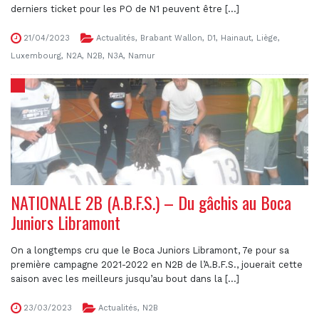
derniers ticket pour les PO de N1 peuvent être [...]
21/04/2023
Actualités
,
Brabant Wallon
,
D1
,
Hainaut
,
Liège
,
Luxembourg
,
N2A
,
N2B
,
N3A
,
Namur
NATIONALE 2B (A.B.F.S.) – Du gâchis au Boca
Juniors Libramont
On a longtemps cru que le Boca Juniors Libramont, 7e pour sa
première campagne 2021-2022 en N2B de l’A.B.F.S., jouerait cette
saison avec les meilleurs jusqu’au bout dans la [...]
23/03/2023
Actualités
,
N2B