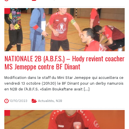
NATIONALE 2B (A.B.F.S.) – Hody revient coacher
MS Jemeppe contre BF Dinant
Modification dans le staff du Mini Star Jemeppe qui accueillera ce
vendredi 13 octobre (20h30) le BF Dinant pour un derby namurois
en N2B de l’A.B.F.S. «Salim Boukaftane avait [...]
13/10/2023
Actualités
,
N2B