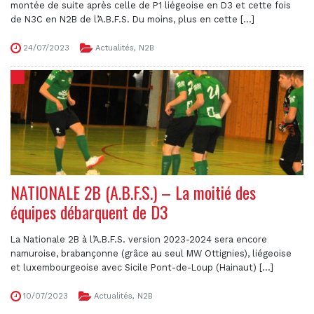
montée de suite après celle de P1 liégeoise en D3 et cette fois
de N3C en N2B de l’A.B.F.S. Du moins, plus en cette [...]
24/07/2023
Actualités
,
N2B
NATIONALE 2B (A.B.F.S.) – La moitié des
équipes débarquent de D3
La Nationale 2B à l’A.B.F.S. version 2023-2024 sera encore
namuroise, brabançonne (grâce au seul MW Ottignies), liégeoise
et luxembourgeoise avec Sicile Pont-de-Loup (Hainaut) [...]
10/07/2023
Actualités
,
N2B