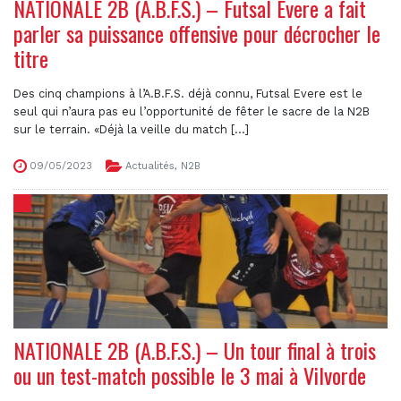
NATIONALE 2B (A.B.F.S.) – Futsal Evere a fait
parler sa puissance offensive pour décrocher le
titre
Des cinq champions à l’A.B.F.S. déjà connu, Futsal Evere est le
seul qui n’aura pas eu l’opportunité de fêter le sacre de la N2B
sur le terrain. «Déjà la veille du match [...]
09/05/2023
Actualités
,
N2B
NATIONALE 2B (A.B.F.S.) – Un tour final à trois
ou un test-match possible le 3 mai à Vilvorde