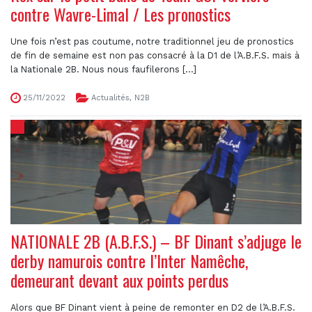
contre Wavre-Limal / Les pronostics
Une fois n’est pas coutume, notre traditionnel jeu de pronostics
de fin de semaine est non pas consacré à la D1 de l’A.B.F.S. mais à
la Nationale 2B. Nous nous faufilerons [...]
25/11/2022
Actualités
,
N2B
NATIONALE 2B (A.B.F.S.) – BF Dinant s’adjuge le
derby namurois contre l’Inter Namêche,
demeurant devant aux points perdus
Alors que BF Dinant vient à peine de remonter en D2 de l’A.B.F.S.