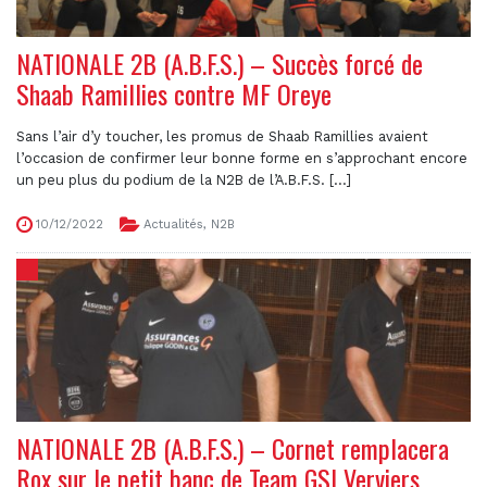
NATIONALE 2B (A.B.F.S.) – Succès forcé de
Shaab Ramillies contre MF Oreye
Sans l’air d’y toucher, les promus de Shaab Ramillies avaient
l’occasion de confirmer leur bonne forme en s’approchant encore
un peu plus du podium de la N2B de l’A.B.F.S. [...]
10/12/2022
Actualités
,
N2B
NATIONALE 2B (A.B.F.S.) – Cornet remplacera
Rox sur le petit banc de Team GSI Verviers