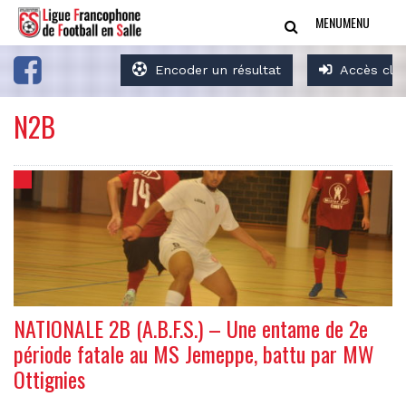
MENU
MENU
Encoder un résultat
Accès clu
N2B
NATIONALE 2B (A.B.F.S.) – Une entame de 2e
période fatale au MS Jemeppe, battu par MW
Ottignies