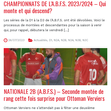
CHAMPIONNATS DE L’A.B.F.S. 2023/2024 – Qui
monte et qui descend?
Les séries de la D1 à la D3 de l’A.B.F.S. ont été dévoilées. Voici le
processus de montées et descendantes pour la saison à venir
qui, pour rappel, débutera le vendredi [...]
26/07/2023
Actualités
,
D1
,
N2A
,
N2B
,
N3A
,
N3B
,
N3C
NATIONALE 2B (A.B.F.S.) – Seconde montée de
rang cette fois surprise pour Ottoman Verviers
Ottoman Verviers ne s’attendait pas à fêter une deuxième