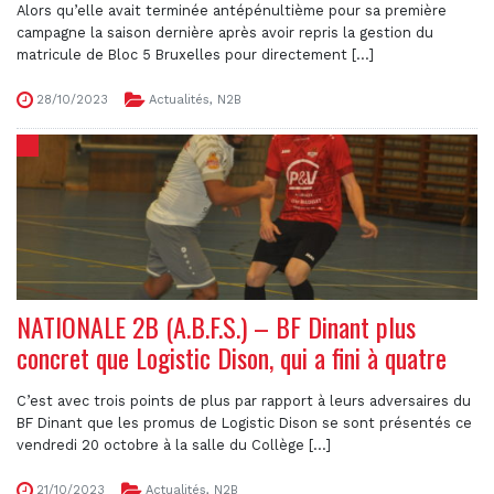
Alors qu’elle avait terminée antépénultième pour sa première
campagne la saison dernière après avoir repris la gestion du
matricule de Bloc 5 Bruxelles pour directement [...]
28/10/2023
Actualités
,
N2B
NATIONALE 2B (A.B.F.S.) – BF Dinant plus
concret que Logistic Dison, qui a fini à quatre
C’est avec trois points de plus par rapport à leurs adversaires du
BF Dinant que les promus de Logistic Dison se sont présentés ce
vendredi 20 octobre à la salle du Collège [...]
21/10/2023
Actualités
,
N2B