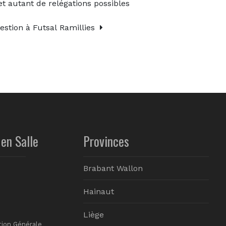
t autant de relégations possibles
estion à Futsal Ramillies
en Salle
Provinces
Brabant Wallon
Hainaut
Liège
tion Générale