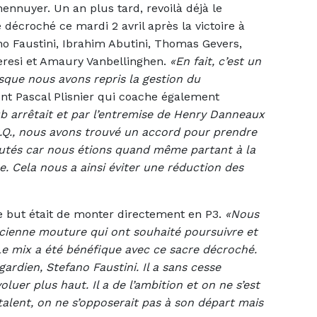
ennuyer. Un an plus tard, revoilà déjà le
 décroché ce mardi 2 avril après la victoire à
ano Faustini, Ibrahim Abutini, Thomas Gevers,
Teresi et Amaury Vanbellinghen.
«En fait, c’est un
sque nous avons repris la gestion du
ent Pascal Plisnier qui coache également
b arrêtait et par l’entremise de Henry Danneaux
C.Q., nous avons trouvé un accord pour prendre
ebutés car nous étions quand même partant à la
. Cela nous a ainsi éviter une réduction des
Le but était de monter directement en P3.
«Nous
cienne mouture qui ont souhaité poursuivre et
e mix a été bénéfique avec ce sacre décroché.
gardien, Stefano Faustini. Il a sans cesse
oluer plus haut. Il a de l’ambition et on ne s’est
 talent, on ne s’opposerait pas à son départ mais