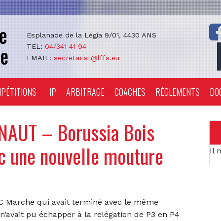
Esplanade de la Légia 9/01, 4430 ANS
TEL:
04/341 41 94
EMAIL:
secretariat@lffs.eu
PÉTITIONS
IP
ARBITRAGE
COACHES
RÈGLEMENTS
DO
AUT – Borussia Bois
c une nouvelle mouture
Il 
FC Marche qui avait terminé avec le même
n’avait pu échapper à la relégation de P3 en P4