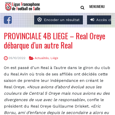
MENU
MENU
Encoder un résultat
Accès clu
PROVINCIALE 4B LIEGE – Real Oreye
débarque d’un autre Real
05/10/2022
Actualités
,
Liège
On est passé d’un Real à l’autre dans le giron du club
du Real Avin où trois de ses affiliés ont décidés cette
saison de prendre leur indépendance en créant le
Real Oreye.
«Nous avions d’abord évolué sous les
couleurs de Central 5 Oreye mais nous avions eu des
divergences de vue avec le responsable»
, confie le
président du Real Oreye Guillaume Drisket.
«Eric
Borsu, ami d’enfance depuis le secondaire a alors eu