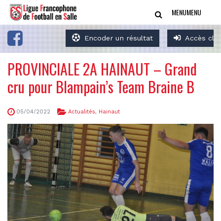
MENU
MENU
Encoder un résultat
Accès clu
PROVINCIALE 2A HAINAUT – Grand
cru pour Blampain’s Team Braine B
05/04/2022
Actualités
,
Hainaut