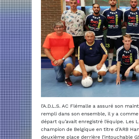
l’A.D.L.S. AC Flémalle a assuré son mainti
rempli dans son ensemble, il y a comme 
départ qu’avait enregistré l’équipe. Les
champion de Belgique en titre d’ARB Ha
deuxième place derrière l’intouchable G