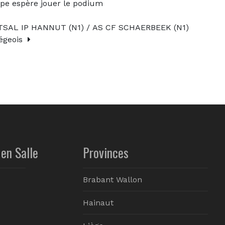
e espère jouer le podium
SAL IP HANNUT (N1) / AS CF SCHAERBEEK (N1)
iégeois
en Salle
Provinces
Brabant Wallon
Hainaut