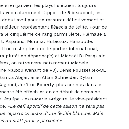
si en janvier, les playoffs étaient toujours
 et avec notamment l’apport de Ribeaucout, les
s début avril pour se rassurer définitivement et
eilleur représentant liégeois de l’élite. Pour ce
a le cinquième de rang parmi l’élite, Flémalle a
rt, Papalino, Morana, Hubeaux, Hansoulle,
l ne reste plus que le portier international,
dra plutôt en dépannage) et Michaël Di Pasquale
êtes, on retrouvera notamment Michele
dine Nalbou (venant de P3), Denis Pousset (ex-OL
Hamza Abgar, ainsi Allan Schneider, Dylan
agnoni, Jérôme Roberty, plus connus dans le
t encore été effectués en ce début de semaine.
 l’équipe. Jean-Marie Grégoire, le vice-président
nce.
«Le défi sportif de cette saison ne sera pas
us repartons quasi d’une feuille blanche. Mais
s du staff pour y parvenir.»