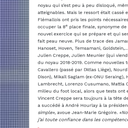
noyau qui s’est peu à peu disloqué, même 
atteignables. Mais le ressort était cassé
Flémallois ont pris les points nécessaire
e
occuper la 8
place finale, synonyme de m
nouvel exercice qui se prépare et qui ser
fait peau neuve. Plus de trace des Jama
Hanoset, Hoven, Temsamani, Goldstein,… I
Julien Creppe, Julien Meunier (qui vien
du noyau 2018-2019. Comme nouvelles t
Cavallero (passé par l’Atlas Liège), Nour
Dison), Mikaïl Saglam (ex-ONU Seraing), 
Lambrecht, Lorenzo Cusumano, Mattia C
milieu du foot local, alors que tests on
Vincent Creppe sera toujours à la tête de
a succédé à André Hourlay à la préside
simple»
, avoue Jean-Marie Grégoire.
«No
j’ai toute confiance dans les compétence