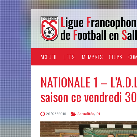
ACCUEIL
L.F.F.S.
MEMBRES
CLUBS
COM
NATIONALE 1 – L’A.D.L
saison ce vendredi 30
29/08/2019
Actualités
,
D1