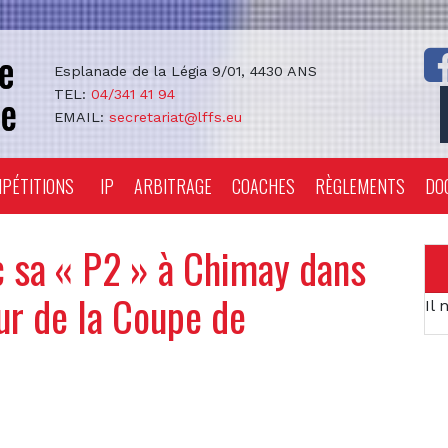
Esplanade de la Légia 9/01, 4430 ANS
TEL:
04/341 41 94
EMAIL:
secretariat@lffs.eu
PÉTITIONS
IP
ARBITRAGE
COACHES
RÈGLEMENTS
DO
c sa « P2 » à Chimay dans
ur de la Coupe de
Il 