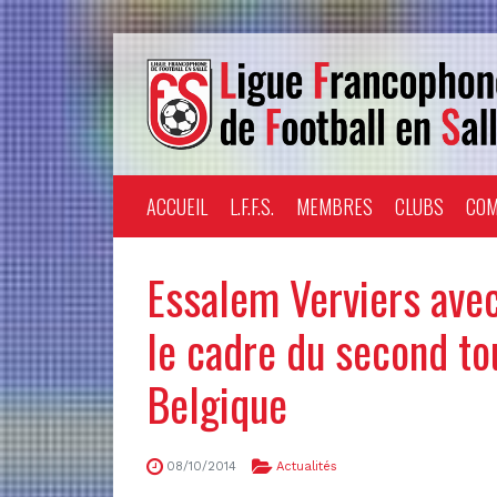
ACCUEIL
L.F.F.S.
MEMBRES
CLUBS
COM
Essalem Verviers ave
le cadre du second to
Belgique
08/10/2014
Actualités