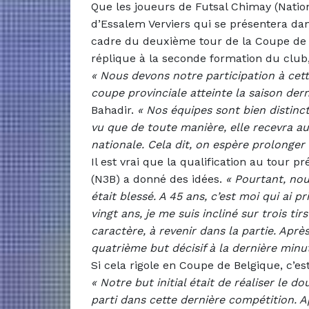
Que les joueurs de Futsal Chimay (Nation
d’Essalem Verviers qui se présentera dan
cadre du deuxième tour de la Coupe de B
réplique à la seconde formation du club,
«
Nous devons notre participation à cet
coupe provinciale atteinte la saison der
Bahadir.
« Nos équipes sont bien distinc
vu que de toute manière, elle recevra 
nationale. Cela dit, on espère prolonger 
Il est vrai que la qualification au tour
(N3B) a donné des idées.
«
Pourtant, nou
était blessé. A 45 ans, c’est moi qui ai p
vingt ans, je me suis incliné sur trois ti
caractère, à revenir dans la partie. Après
quatrième but décisif à la dernière minut
Si cela rigole en Coupe de Belgique, c’
«
Notre but initial était de réaliser le 
parti dans cette dernière compétition.