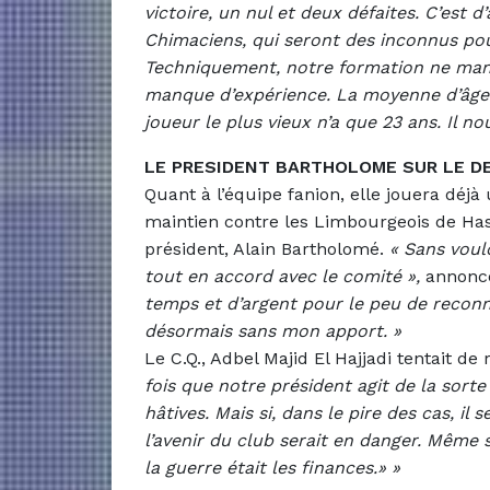
victoire, un nul et deux défaites. C’est 
Chimaciens, qui seront des inconnus po
Techniquement, notre formation ne manqu
manque d’expérience. La moyenne d’âge 
joueur le plus vieux n’a que 23 ans. Il n
LE PRESIDENT BARTHOLOME SUR LE D
Quant à l’équipe fanion, elle jouera déj
maintien contre les Limbourgeois de Hass
président, Alain Bartholomé.
«
Sans voulo
tout en accord avec le comité »,
annonce
temps et d’argent pour le peu de reconn
désormais sans mon apport. »
Le C.Q., Adbel Majid El Hajjadi tentait de 
fois que notre président agit de la sorte
hâtives. Mais si, dans le pire des cas, il 
l’avenir du club serait en danger. Même 
la guerre était les finances.» »