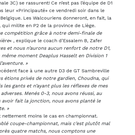
ale 3C) se rassurent! Ce n’est pas l’équipe de D1
s leur «Principauté» ce vendredi soir dans le
elgique. Les Walcouriens donneront, en fait, la
 qui milite en P2 de la province de Liège.
te compétition grâce à notre demi-finale de
nière
« , explique le coach d’Essalem B, Zafer
tes et nous n’aurons aucun renfort de notre D1,
au même moment Deaplus Hasselt en Division 1
l’aventure. »
 précédent face à une autre D3 de GT Sambreville
s étions privés de notre gardien, Choudna, qui
ris les gants et n’ayant plus les réflexes de mes
rs adverses. Menés 0-3, nous avons réussi, au
 avoir fait la jonction, nous avons planté le
e. »
est nettement moins le cas en championnat.
doublé coupe-championnat, mais c’est plutôt mal
 Après quatre matchs, nous comptons une