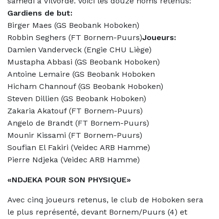
samedi à Vilvorde. Voici les douze noms retenus:
Gardiens de but:
Birger Maes (GS Beobank Hoboken)
Robbin Seghers (FT Bornem-Puurs)
Joueurs:
Damien Vanderveck (Engie CHU Liège)
Mustapha Abbasi (GS Beobank Hoboken)
Antoine Lemaire (GS Beobank Hoboken
Hicham Channouf (GS Beobank Hoboken)
Steven Dillien (GS Beobank Hoboken)
Zakaria Akatouf (FT Bornem-Puurs)
Angelo de Brandt (FT Bornem-Puurs)
Mounir Kissami (FT Bornem-Puurs)
Soufian El Fakiri (Veidec ARB Hamme)
Pierre Ndjeka (Veidec ARB Hamme)
«NDJEKA POUR SON PHYSIQUE»
Avec cinq joueurs retenus, le club de Hoboken sera
le plus représenté, devant Bornem/Puurs (4) et