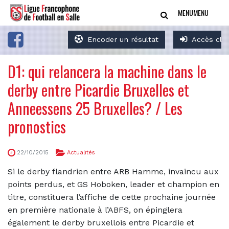
MENU
MENU
Encoder un résultat
Accès clu
D1: qui relancera la machine dans le
derby entre Picardie Bruxelles et
Anneessens 25 Bruxelles? / Les
pronostics
22/10/2015
Actualités
Si le derby flandrien entre ARB Hamme, invaincu aux
points perdus, et GS Hoboken, leader et champion en
titre, constituera l’affiche de cette prochaine journée
en première nationale à l’ABFS, on épinglera
également le derby bruxellois entre Picardie et