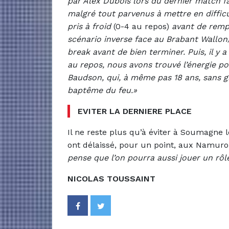
par Alex Dubois lors du dernier match
malgré tout parvenus à mettre en difficu
pris à froid
(0-4 au repos)
avant de remp
scénario inverse face au Brabant Wallon/
break avant de bien terminer. Puis, il y
au repos, nous avons trouvé l’énergie p
Baudson, qui, à même pas 18 ans, sans g
baptême du feu.»
EVITER LA DERNIERE PLACE
Il ne reste plus qu’à éviter à Soumagne l
ont délaissé, pour un point, aux Namuro
pense que l’on pourra aussi jouer un rôle
NICOLAS TOUSSAINT