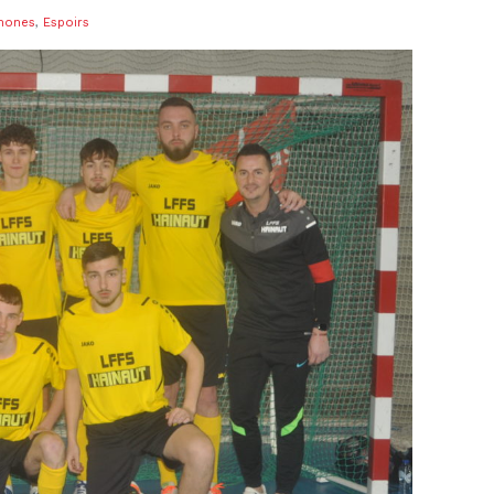
hones
,
Espoirs