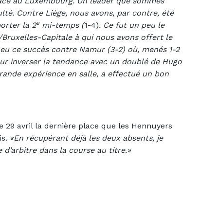
 face au Luxembourg. Un leader que sommes
lté. Contre Liège, nous avons, par contre, été
e
orter la 2
mi-temps (
1-4)
. Ce fut un peu le
Bruxelles-Capitale à qui nous avons offert le
 a eu ce succès contre Namur (3-2) où, menés 1-2
our inverser la tendance avec un doublé de Hugo
rande expérience en salle, a effectué un bon
e 29 avril la dernière place que les Hennuyers
is.
«En récupérant déjà les deux absents, je
 d’arbitre dans la course au titre.»