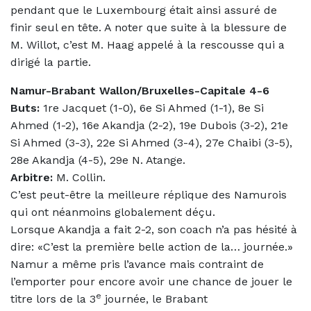
pendant que le Luxembourg était ainsi assuré de
finir seul en tête. A noter que suite à la blessure de
M. Willot, c’est M. Haag appelé à la rescousse qui a
dirigé la partie.
Namur-Brabant Wallon/Bruxelles-Capitale 4-6
Buts:
1re Jacquet (1-0), 6e Si Ahmed (1-1), 8e Si
Ahmed (1-2), 16e Akandja (2-2), 19e Dubois (3-2), 21e
Si Ahmed (3-3), 22e Si Ahmed (3-4), 27e Chaibi (3-5),
28e Akandja (4-5), 29e N. Atange.
Arbitre:
M. Collin.
C’est peut-être la meilleure réplique des Namurois
qui ont néanmoins globalement déçu.
Lorsque Akandja a fait 2-2, son coach n’a pas hésité à
dire: «C’est la première belle action de la… journée.»
Namur a même pris l’avance mais contraint de
l’emporter pour encore avoir une chance de jouer le
e
titre lors de la 3
journée, le Brabant