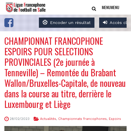
MENU
MENU
Encoder un résultat
Accès clu
CHAMPIONNAT FRANCOPHONE
ESPOIRS POUR SELECTIONS
PROVINCIALES (2e journée à
Tenneville) – Remontée du Brabant
Wallon/Bruxelles-Capitale, de nouveau
dans la course au titre, derrière le
Luxembourg et Liège
28/02/2023
Actualités
,
Championnats francophones
,
Espoirs