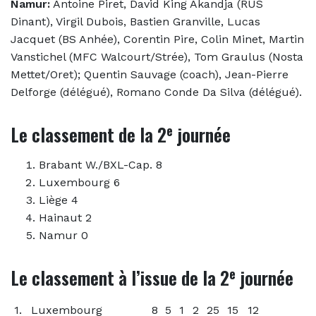
Namur:
Antoine Piret, David King Akandja (RUS
Dinant), Virgil Dubois, Bastien Granville, Lucas
Jacquet (BS Anhée), Corentin Pire, Colin Minet, Martin
Vanstichel (MFC Walcourt/Strée), Tom Graulus (Nosta
Mettet/Oret); Quentin Sauvage (coach), Jean-Pierre
Delforge (délégué), Romano Conde Da Silva (délégué).
e
Le classement de la 2
journée
Brabant W./BXL-Cap. 8
Luxembourg 6
Liège 4
Hainaut 2
Namur 0
e
Le classement à l’issue de la 2
journée
1.
Luxembourg
8
5
1
2
25
15
12