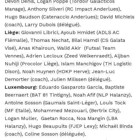
Devon Denis, Logan Poppe (Tordoir Galacticos
Manage), Anthony Silveri (RC Impact Anderlues),
Hugo Baudson (Catenaccio Anderlues); David Michiels
(coach), Larry Dubois (délégué).
Liège:
Giovanni Librici, Ayoub Hmidet (ADLS AC
Flémalle), Thomas Nechat, Bilal Hamdi (CS Galata
Visé), Anas Khairoun, Walid Akir (Futsal Team
Vennes), Adrien Lecloux (Zeed Welkenraedt), Aljban
Nuhiji (Procolor Liège), Islam Manchigov (TH Logistic
Dison), Noah Huynen (HDKP Herve); Jean-Luc
Demortier (coach), Julien Milissen (délégué).
Luxembourg:
Eduardo Gasparoto Garcia, Baptiste
Beernaert (BAT 81 Tintigny), Noah Afif (NLP Halanzy),
Antoine Sosson (Gaumais Saint-Léger), Louis Tock
(MF Etalle), Mohammed Mezouari, (Bertrix City),
Logan Muller, Gaetan Rocca, Noa Mangin (LBA
Halanzy), Hugo Beaupuits (FJEP Lexy); Michaël Binda
(coach), Coline Sosson (déléguée).