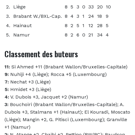
2.
Liège
8
5
3
0
33
20
10
3.
Brabant W./BXL-Cap.
8
4
3
1
24
18
9
4.
Hainaut
8
2
5
1
12
28
5
5.
Namur
8
2
6
0
21
34
4
Classement des buteurs
11:
Si Ahmed +11 (Brabant Wallon/Bruxelles-Capitale)
9:
Nuhiji +4 (Liège); Rocca +5 (Luxembourg)
7:
Nechat +3 (Liège)
5:
Hmidet +3 (Liège)
4:
V. Dubois +3, Jacquet +2 (Namur)
3:
Bouchoiri (Brabant Wallon/Bruxelles-Capitale); A.
Dubois +3, Stalmans +1 (Hainaut); El Kouradi, Moscato
(Liège); Mangin +2, G. Pitisci (Luxembourg); Granville
+1 (Namur)
2:
N. Atange +2, Chaibi +2, Pettino (BW/BC); Baudson