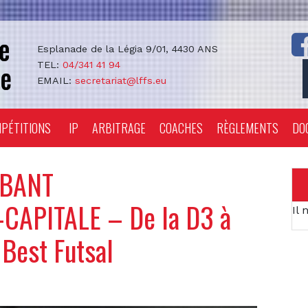
Esplanade de la Légia 9/01, 4430 ANS
TEL:
04/341 41 94
EMAIL:
secretariat@lffs.eu
PÉTITIONS
IP
ARBITRAGE
COACHES
RÈGLEMENTS
DO
ABANT
APITALE – De la D3 à
Il 
Best Futsal