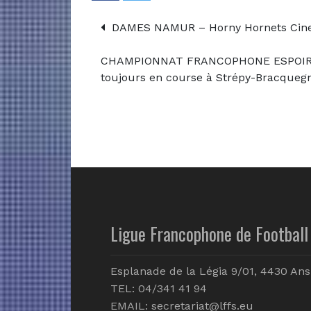
DAMES NAMUR – Horny Hornets Ciney
CHAMPIONNAT FRANCOPHONE ESPOIRS 20
toujours en course à Strépy-Bracquegn
Ligue Francophone de Football 
Esplanade de la Légia 9/01, 4430 Ans
TEL: 04/341 41 94
EMAIL:
secretariat@lffs.eu