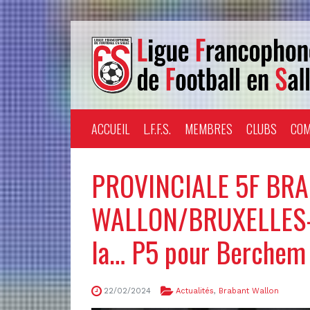
ACCUEIL
L.F.F.S.
MEMBRES
CLUBS
COM
PROVINCIALE 5F BR
WALLON/BRUXELLES-C
la… P5 pour Berchem 
22/02/2024
Actualités
,
Brabant Wallon