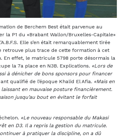
rmation de Berchem Best était parvenue au
r la P1 du «Brabant Wallon/Bruxelles-Capitale»
A.B.F.S. Elle s’en était remarquablement tirée
 retrouve plus trace de cette formation à cet
. En effet, le matricule 5798 porte désormais la
upe la 7a place en N3B. Explications.
«Lors de
ssi à dénicher de bons sponsors pour financer
ant qualifié de l’époque Khalid El Afia.
«Mais en
s laissant en mauvaise posture financièrement.
ison jusqu’au bout en évitant le forfait
 échelon.
«Le nouveau responsable du Makasi
t en D3. Il a repris la gestion du matricule.
ntinuer à pratiquer la discipline, on a dû