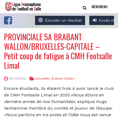
MENU
MENU
Encoder un résultat
Accès clu
PROVINCIALE 5A BRABANT
WALLON/BRUXELLES-CAPITALE –
Petit coup de fatigue à CMH Footsalle
Limal
31/03/2022
Actualités
,
Brabant Wallon
Encore étudiants, ils étaient trois à avoir lancé le club
de CMH Footsalle Limal en 2020.
«Nous étions en
dernière année de nos humanités»
, explique Hugo
Vanhamme membre du comité et joueur de l’équipe.
«Nous parlions en tre potes et l’idée nous est venue