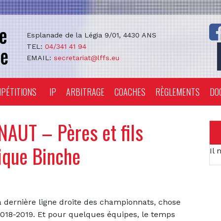
Esplanade de la Légia 9/01, 4430 ANS
TEL:
04/341 41 94
EMAIL:
secretariat@lffs.eu
PÉTITIONS
IP
ARBITRAGE
COACHES
RÈGLEMENTS
DO
AUT – Pères et fils
ique Binche
Il 
dernière ligne droite des championnats, chose
n 2018-2019. Et pour quelques équipes, le temps