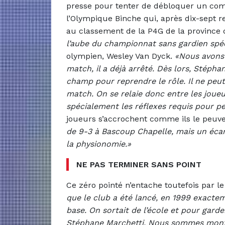
presse pour tenter de débloquer un comp
l’Olympique Binche qui, après dix-sept 
au classement de la P4G de la province
l’aube du championnat sans gardien spé
olympien, Wesley Van Dyck.
«Nous avons 
match, il a déjà arrêté. Dès lors, Stéph
champ pour reprendre le rôle. Il ne pe
match. On se relaie donc entre les joueu
spécialement les réflexes requis pour pe
joueurs s’accrochent comme ils le peuv
de 9-3 à Bascoup Chapelle, mais un écar
la physionomie.»
NE PAS TERMINER SANS POINT
Ce zéro pointé n’entache toutefois par l
que le club a été lancé, en 1999 exactem
base. On sortait de l’école et pour gar
Stéphane Marchetti. Nous sommes monté