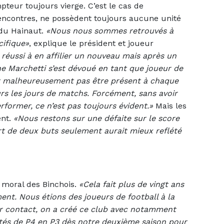
teur toujours vierge. C’est le cas de
rencontres, ne possèdent toujours aucune unité
 du Hainaut.
«Nous nous sommes retrouvés à
cifique»
, explique le président et joueur
réussi à en affilier un nouveau mais après un
ane Marchetti s’est dévoué en tant que joueur de
ut malheureusement pas être présent à chaque
rs les jours de matchs. Forcément, sans avoir
rformer, ce n’est pas toujours évident.»
Mais les
ent.
«Nous restons sur une défaite sur le score
t de deux buts seulement aurait mieux reflété
e moral des Binchois.
«Cela fait plus de vingt ans
ent. Nous étions des joueurs de football à la
der contact, on a créé ce club avec notamment
s de P4 en P3 dès notre deuxième saison pour