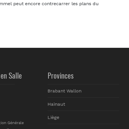
mel peut encore contrecarrer les plans du
en Salle
Provinces
Brabant Wallon
Hainaut
Liège
tion Générale