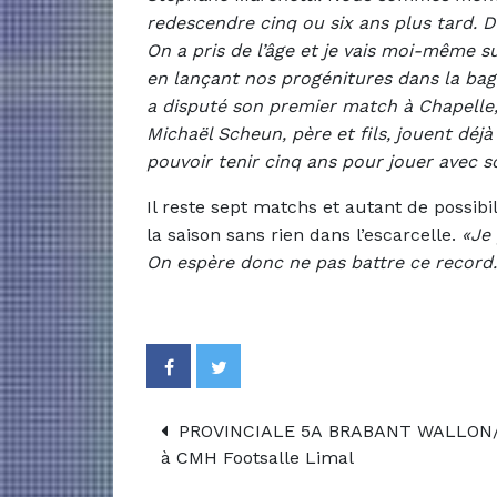
redescendre cinq ou six ans plus tard. De
On a pris de l’âge et je vais moi-même s
en lançant nos progénitures dans la baga
a disputé son premier match à Chapelle,
Michaël Scheun, père et fils, jouent dé
pouvoir tenir cinq ans pour jouer avec so
Il reste sept matchs et autant de possib
la saison sans rien dans l’escarcelle.
«Je 
On espère donc ne pas battre ce recor
PROVINCIALE 5A BRABANT WALLON/BR
à CMH Footsalle Limal