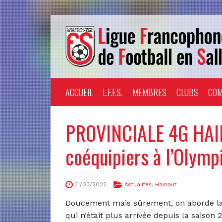
ACCUEIL
L.F.F.S.
MEMBRES
CLUBS
COM
PROVINCIALE 4G HAIN
coéquipiers à l’Olymp
31/03/2022
Actualités
,
Hainaut
Doucement mais sûrement, on aborde la 
qui n’était plus arrivée depuis la saiso