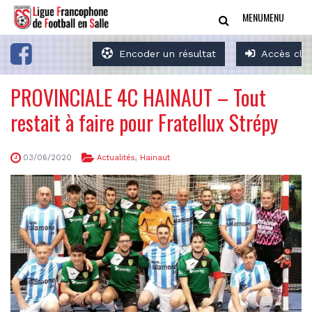
MENU
MENU
Encoder un résultat
Accès clu
PROVINCIALE 4C HAINAUT – Tout
restait à faire pour Fratellux Strépy
03/06/2020
Actualités
,
Hainaut