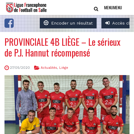
MENU
MENU
Encoder un résultat
Accès clu
PROVINCIALE 4B LIÈGE – Le sérieux
de P.J. Hannut récompensé
27/05/2020
Actualités
,
Liège