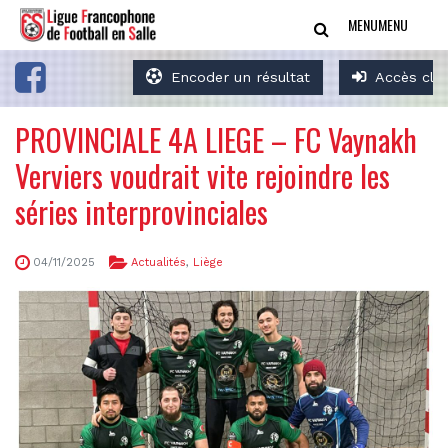
MENU
MENU
Encoder un résultat
Accès clu
PROVINCIALE 4A LIEGE – FC Vaynakh
Verviers voudrait vite rejoindre les
séries interprovinciales
04/11/2025
Actualités
,
Liège