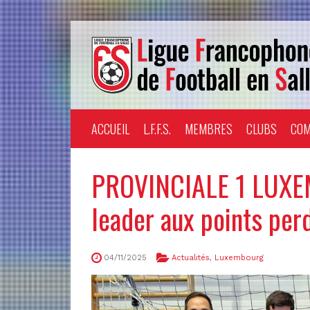
ACCUEIL
L.F.F.S.
MEMBRES
CLUBS
COM
PROVINCIALE 1 LUXE
leader aux points per
04/11/2025
Actualités
,
Luxembourg