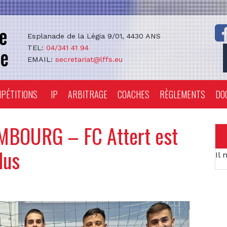
Esplanade de la Légia 9/01, 4430 ANS
TEL:
04/341 41 94
EMAIL:
secretariat@lffs.eu
PÉTITIONS
IP
ARBITRAGE
COACHES
RÈGLEMENTS
DO
MBOURG – FC Attert est
dus
Il 