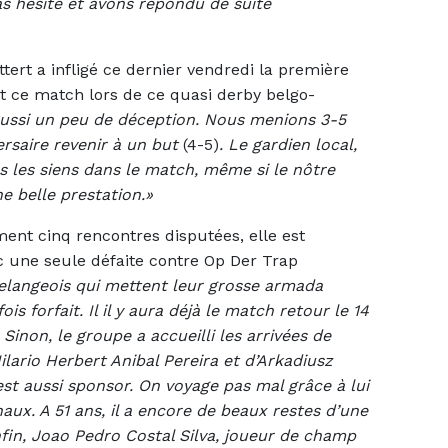
s hésité et avons répondu de suite
tert a infligé ce dernier vendredi la première
t ce match lors de ce quasi derby belgo-
a aussi un peu de déception. Nous menions 3-5
ersaire revenir à un but
(4-5)
. Le gardien local,
 les siens dans le match, même si le nôtre
e belle prestation.»
ent cinq rencontres disputées, elle est
 une seule défaite contre Op Der Trap
rtelangeois qui mettent leur grosse armada
s forfait. Il il y aura déjà le match retour le 14
non, le groupe a accueilli les arrivées de
ilario Herbert Anibal Pereira et d’Arkadiusz
est aussi sponsor. On voyage pas mal grâce à lui
aux. A 51 ans, il a encore de beaux restes d’une
nfin, Joao Pedro Costal Silva, joueur de champ