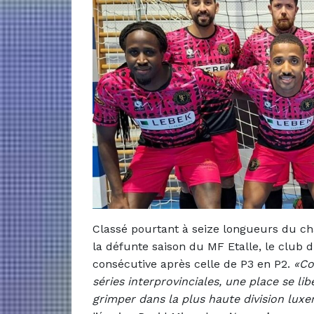
Classé pourtant à seize longueurs du 
la défunte saison du MF Etalle, le club
consécutive après celle de P3 en P2.
«Co
séries interprovinciales, une place se li
grimper dans la plus haute division lux