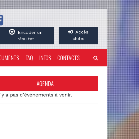
Accès
Encoder un
clubs
résultat
CUMENTS
FAQ
INFOS
CONTACTS
AGENDA
n'y a pas d'événements à venir.