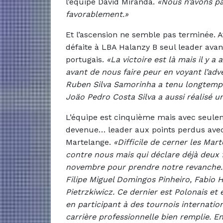
l’équipe David Miranda.
«Nous n’avons pa
favorablement.»
Et l’ascension ne semble pas terminée. At
défaite à LBA Halanzy B seul leader avan
portugais.
«La victoire est là mais il y 
avant de nous faire peur en voyant l’adv
Ruben Silva Samorinha a tenu longtemps
Joäo Pedro Costa Silva a aussi réalisé un
L’équipe est cinquième mais avec seulem
devenue… leader aux points perdus avec
Martelange.
«Difficile de cerner les Ma
contre nous mais qui déclare déjà deux foi
novembre pour prendre notre revanche. Si
Filipe Miguel Domingos Pinheiro, Fabio H
Pietrzkiwicz. Ce dernier est Polonais et 
en participant à des tournois internation
carrière professionnelle bien remplie. E