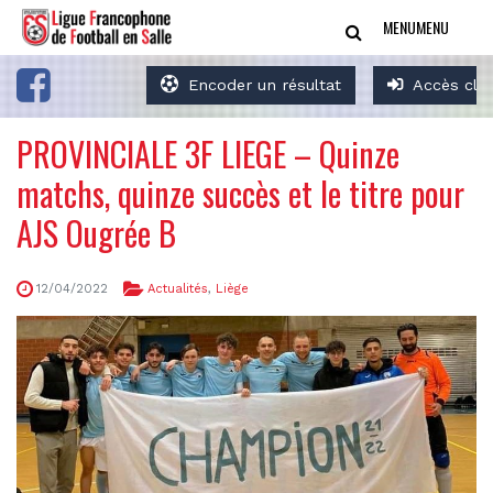
MENU
MENU
Encoder un résultat
Accès clu
PROVINCIALE 3F LIEGE – Quinze
matchs, quinze succès et le titre pour
AJS Ougrée B
12/04/2022
Actualités
,
Liège