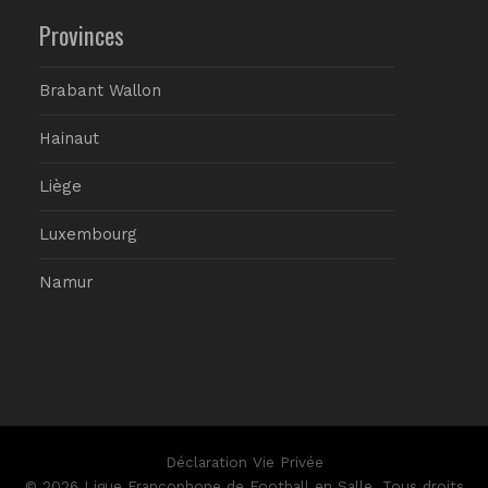
Provinces
Brabant Wallon
Hainaut
Liège
Luxembourg
Namur
Déclaration Vie Privée
© 2026 Ligue Francophone de Football en Salle. Tous droits