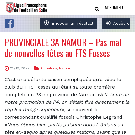
MENU
MENU
Encoder un résultat
Accès clu
PROVINCIALE 3A NAMUR – Pas mal
de nouvelles têtes au FTS Fosses
25/10/2022
Actualités
,
Namur
C’est une défunte saison compliquée qu’a vécu le
club du FTS Fosses qui était sa toute première
complète en P3 en province de Namur.
«A la suite de
notre promotion de P4, on s’était fixé directement le
top 5 à l’étage supérieur»
, se souvient le
correspondant qualifié fossois Christophe Legrand.
«Nous étions bien partis puisque nous trônions en
tête ex-aequo après quelques matchs, avant que le