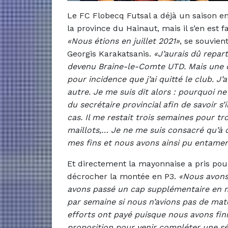
Le FC Flobecq Futsal a déjà un saison e
la province du Hainaut, mais il s’en est f
«Nous étions en juillet 2021»
, se souvien
Georgis Karakatsanis.
«J’aurais dû repar
devenu Braine-le-Comte UTD. Mais une d
pour incidence que j’ai quitté le club. J
autre. Je me suis dit alors : pourquoi n
du secrétaire provincial afin de savoir s’i
cas. Il me restait trois semaines pour tr
maillots,… Je ne me suis consacré qu’à c
mes fins et nous avons ainsi pu entamer
Et directement la mayonnaise a pris pou
décrocher la montée en P3.
«Nous avons
avons passé un cap supplémentaire en 
par semaine si nous n’avions pas de mat
efforts ont payé puisque nous avons fini
proposition pour venir compléter une sé