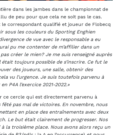
ntière dans les jambes dans le championnat de
allu de peu pour que cela ne soit pas le cas.
t le correspondant qualifié et joueur de Flobecq
tir sous les couleurs du Sporting Enghien
ivergence de vue avec le responsable a eu
’aurai pu me contenter de m’affilier dans un
e pas créer le mien? Je me suis renseigné auprès
l était toujours possible de s’inscrire. Ce fut le
ouver des joueurs, une salle, obtenir des
ela vu l’urgence. Je suis toutefois parvenu à
 en P4A l’exercice 2021-2022.»
r ce cercle qui est directement parvenu à
 fêté pas mal de victoires. En novembre, nous
mettant en place des entraînements avec deux
ch. Le but était clairement de progresser. Nos
 à la troisième place. Nous avons alors reçu un
rie de P3
(ndlr : la A en l’occurrence)
et nous