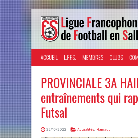
ACCUEIL
L.F.F.S.
MEMBRES
CLUBS
COM
PROVINCIALE 3A HAI
entraînements qui ra
Futsal
25/10/2022
Actualités
,
Hainaut