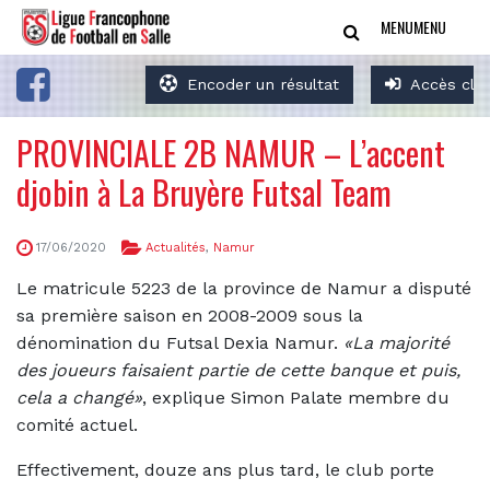
MENU
MENU
Encoder un résultat
Accès clu
PROVINCIALE 2B NAMUR – L’accent
djobin à La Bruyère Futsal Team
17/06/2020
Actualités
,
Namur
Le matricule 5223 de la province de Namur a disputé
sa première saison en 2008-2009 sous la
dénomination du Futsal Dexia Namur.
«La majorité
des joueurs faisaient partie de cette banque et puis,
cela a changé»
, explique Simon Palate membre du
comité actuel.
Effectivement, douze ans plus tard, le club porte