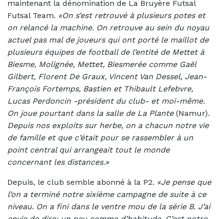
maintenant la dénomination de La Bruyère Futsal
Futsal Team.
«On s’est retrouvé à plusieurs potes et
on relancé la machine. On retrouve au sein du noyau
actuel pas mal de joueurs qui ont porté le maillot de
plusieurs équipes de football de l’entité de Mettet à
Biesme, Molignée, Mettet, Biesmerée comme Gaël
Gilbert, Florent De Graux, Vincent Van Dessel, Jean-
François Fortemps, Bastien et Thibault Lefebvre,
Lucas Perdoncin -président du club- et moi-même.
On joue pourtant dans la salle de La Plante
(Namur)
.
Depuis nos exploits sur herbe, on a chacun notre vie
de famille et que c’était pour se rassembler à un
point central qui arrangeait tout le monde
concernant les distances.»
Depuis, le club semble abonné à la P2.
«Je pense que
l’on a terminé notre sixième campagne de suite à ce
niveau. On a fini dans le ventre mou de la série B. J’ai
envie de dire: un peu comme d’habitude. C’est notre