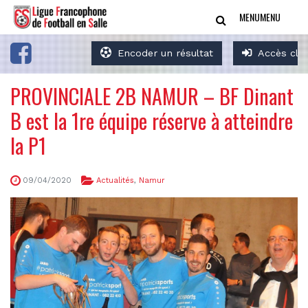
MENU
MENU
Encoder un résultat
Accès clu
PROVINCIALE 2B NAMUR – BF Dinant
B est la 1re équipe réserve à atteindre
la P1
09/04/2020
Actualités
,
Namur