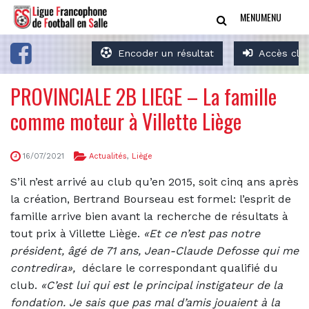
MENU
MENU
Encoder un résultat
Accès clu
PROVINCIALE 2B LIEGE – La famille
comme moteur à Villette Liège
16/07/2021
Actualités
,
Liège
S’il n’est arrivé au club qu’en 2015, soit cinq ans après
la création, Bertrand Bourseau est formel: l’esprit de
famille arrive bien avant la recherche de résultats à
tout prix à Villette Liège.
«Et ce n’est pas notre
président, âgé de 71 ans, Jean-Claude Defosse qui me
contredira»,
déclare le correspondant qualifié du
club.
«C’est lui qui est le principal instigateur de la
fondation. Je sais que pas mal d’amis jouaient à la