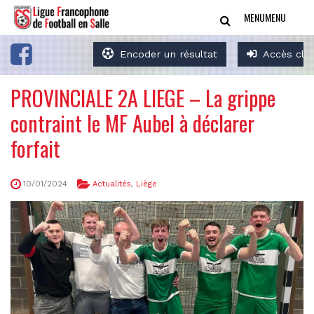
MENU
MENU
Encoder un résultat
Accès clu
PROVINCIALE 2A LIEGE – La grippe
contraint le MF Aubel à déclarer
forfait
10/01/2024
Actualités
,
Liège