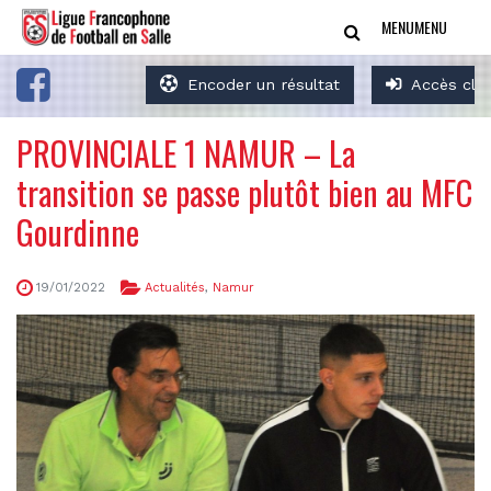
MENU
MENU
Encoder un résultat
Accès clu
PROVINCIALE 1 NAMUR – La
transition se passe plutôt bien au MFC
Gourdinne
19/01/2022
Actualités
,
Namur