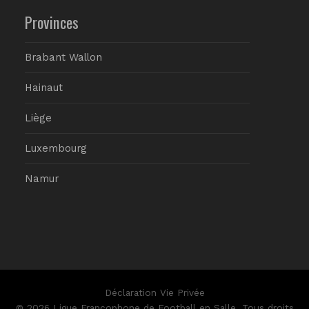
Provinces
Brabant Wallon
Hainaut
Liège
Luxembourg
Namur
Déclaration Vie Privée
© 2026 Ligue Francophone de Football en Salle. Tous droits