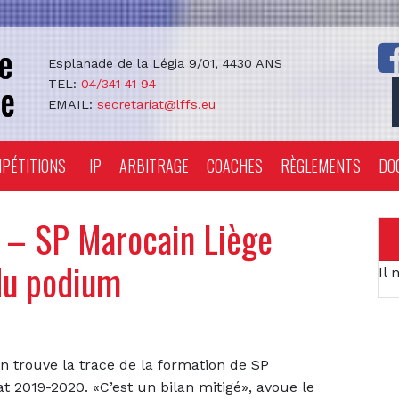
Esplanade de la Légia 9/01, 4430 ANS
TEL:
04/341 41 94
EMAIL:
secretariat@lffs.eu
PÉTITIONS
IP
ARBITRAGE
COACHES
RÈGLEMENTS
DO
 – SP Marocain Liège
 du podium
Il 
on trouve la trace de la formation de SP
2019-2020. «C’est un bilan mitigé», avoue le