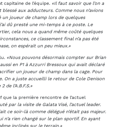
t capitaine de l’équipe.
«Il faut savoir que l’on a
st blessé aux adducteurs. Comme nous n’avions
né un joueur de champ lors de quelques
’ai dû presté une mi-temps à ce poste. Le
ortier, cela nous a quand même coûté quelques
circonstances, ce classement final n’a pas été
ase, on espérait un peu mieux.»
olu.
«Nous pouvons désormais compter sur Brian
aussi en P1 à Azzurri Bressoux qui avait déclaré
sacrifier un joueur de champ dans la cage. Pour
. On a juste accueilli le retour de Cole Denison
2 de l’A.B.F.S.»
tif que la première rencontre de l’actuel
é par la visite de Galata Visé, l’actuel leader.
ait ce soir-là comme délégué n’était pas majeur.
 n’a rien changé sur le plan sportif. En ayant
me inclinés sur le terrain.»