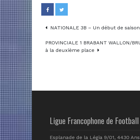
NATIONALE 3B – Un début de saison 
PROVINCIALE 1 BRABANT WALLON/BRUXE
à la deuxième place
Ligue Francophone de Football 
Esplanade de la Légia 9/01, 4430 Ans