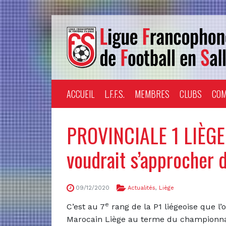
ACCUEIL
L.F.F.S.
MEMBRES
CLUBS
COM
PROVINCIALE 1 LIÈGE
voudrait s’approcher
09/12/2020
Actualités
,
Liège
e
C’est au 7
rang de la P1 liégeoise que l’
Marocain Liège au terme du championnat 