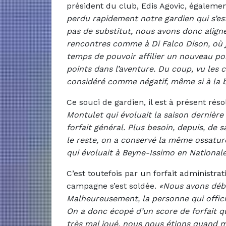
président du club, Edis Agovic, égalemen
perdu rapidement notre gardien qui s’e
pas de substitut, nous avons donc alig
rencontres comme à Di Falco Dison, où j
temps de pouvoir affilier un nouveau p
points dans l’aventure. Du coup, vu les 
considéré comme négatif, même si à la b
Ce souci de gardien, il est à présent rés
Montulet qui évoluait la saison dernière 
forfait général. Plus besoin, depuis, de 
le reste, on a conservé la même ossature
qui évoluait à Beyne-Issimo en Nationale 
C’est toutefois par un forfait administra
campagne s’est soldée.
«Nous avons début
Malheureusement, la personne qui offici
On a donc écopé d’un score de forfait qui
très mal joué, nous nous étions quand mê