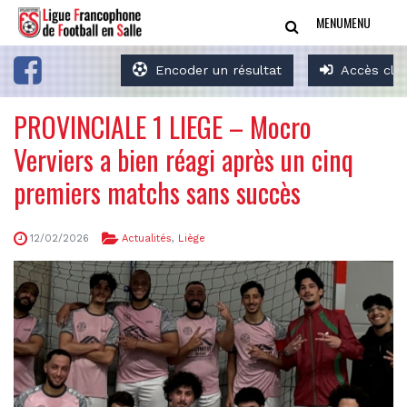
MENU
MENU
Encoder un résultat
Accès clu
PROVINCIALE 1 LIEGE – Mocro
Verviers a bien réagi après un cinq
premiers matchs sans succès
12/02/2026
Actualités
,
Liège