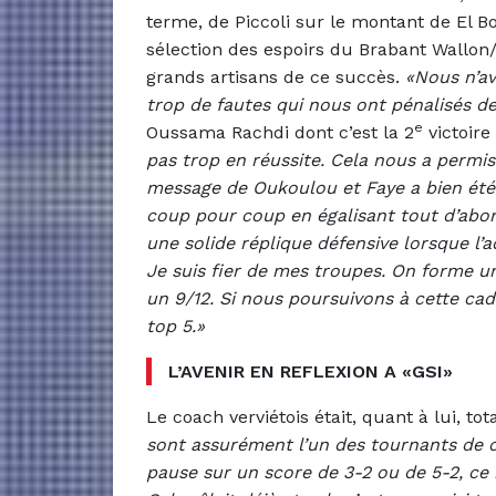
terme, de Piccoli sur le montant de El Bo
sélection des espoirs du Brabant Wallon/
grands artisans de ce succès.
«Nous n’a
trop de fautes qui nous ont pénalisés de
e
Oussama Rachdi dont c’est la 2
victoire 
pas trop en réussite. Cela nous a permis
message de Oukoulou et Faye a bien été
coup pour coup en égalisant tout d’abor
une solide réplique défensive lorsque l’a
Je suis fier de mes troupes. On forme un
un 9/12. Si nous poursuivons à cette ca
top 5.»
L’AVENIR EN REFLEXION A «GSI»
Le coach verviétois était, quant à lui, to
sont assurément l’un des tournants de 
pause sur un score de 3-2 ou de 5-2, ce n