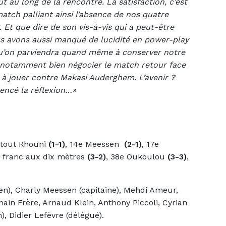
out au long de la rencontre. La satisfaction, c’est
match palliant ainsi l’absence de nos quatre
. Et que dire de son vis-à-vis qui a peut-être
ous avons aussi manqué de lucidité en power-play
 qu’on parviendra quand même à conserver notre
a, notamment bien négocier le match retour face
 à jouer contre Makasi Auderghem. L’avenir ?
encé la réflexion…»
ltout Rhouni
(1-1)
, 14e Meessen
(2-1)
, 17e
p franc aux dix mètres
(3-2)
, 38e Oukoulou
(3-3)
,
ien), Charly Meessen (capitaine), Mehdi Ameur,
main Frère, Arnaud Klein, Anthony Piccoli, Cyrian
), Didier Lefèvre (délégué).