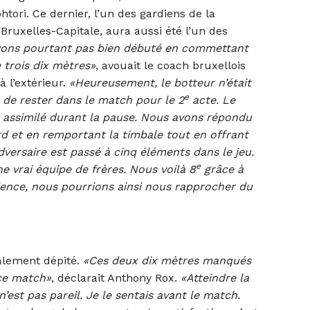
htori. Ce dernier, l’un des gardiens de la
Bruxelles-Capitale, aura aussi été l’un des
vons pourtant pas bien débuté en commettant
 trois dix mètres»
, avouait le coach bruxellois
à l’extérieur.
«Heureusement, le botteur n’était
e
 de rester dans le match pour le 2
acte. Le
 assimilé durant la pause. Nous avons répondu
d et en remportant la timbale tout en offrant
dversaire est passé à cinq éléments dans le jeu.
e
e vrai équipe de frères. Nous voilà 8
grâce à
dence, nous pourrions ainsi nous rapprocher du
talement dépité.
«Ces deux dix mètres manqués
ce match»
, déclarait Anthony Rox.
«Atteindre la
’est pas pareil. Je le sentais avant le match.