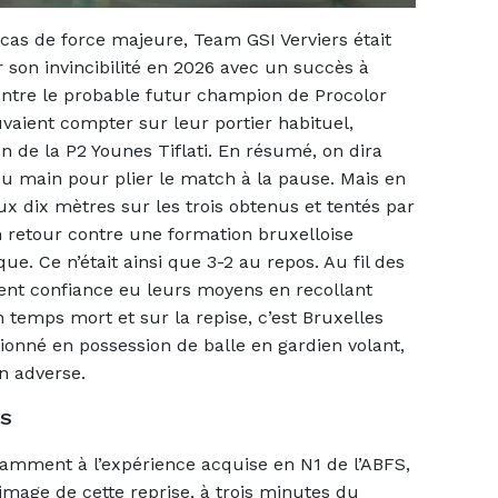
as de force majeure, Team GSI Verviers était
 son invincibilité en 2026 avec un succès à
ontre le probable futur champion de Procolor
uvaient compter sur leur portier habituel,
 de la P2 Younes Tiflati. En résumé, on dira
eu main pour plier le match à la pause. Mais en
x dix mètres sur les trois obtenus et tentés par
un retour contre une formation bruxelloise
ue. Ce n’était ainsi que 3-2 au repos. Au fil des
ment confiance eu leurs moyens en recollant
temps mort et sur la repise, c’est Bruxelles
tionné en possession de balle en gardien volant,
n adverse.
ES
otamment à l’expérience acquise en N1 de l’ABFS,
l’image de cette reprise, à trois minutes du