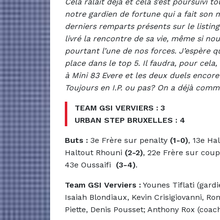
Cela râlait déjà et cela s’est poursuivi t
notre gardien de fortune qui a fait son 
derniers remparts présents sur le listing
livré la rencontre de sa vie, même si n
pourtant l’une de nos forces. J’espère
place dans le top 5. Il faudra, pour cel
à Mini 83 Evere et les deux duels encore
Toujours en I.P. ou pas? On a déjà comm
TEAM GSI VERVIERS : 3
URBAN STEP BRUXELLES : 4
Buts :
3e Frère sur penalty
(1-0)
, 13e Ha
Haltout Rhouni
(2-2)
, 22e Frère sur cou
43e Oussaifi
(3-4)
.
Team GSI Verviers :
Younes Tiflati (gard
Isaiah Blondiaux, Kevin Crisigiovanni, Ro
Piette, Denis Pousset; Anthony Rox (coach