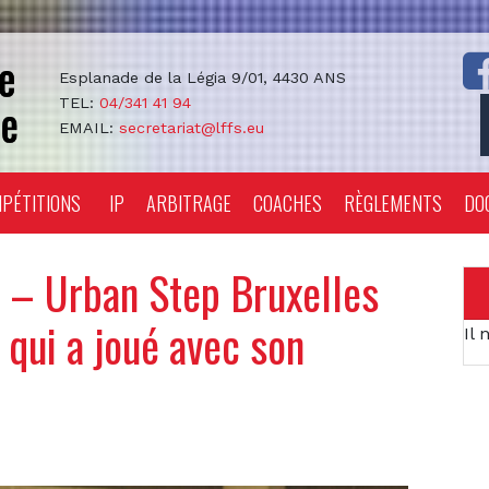
Esplanade de la Légia 9/01, 4430 ANS
TEL:
04/341 41 94
EMAIL:
secretariat@lffs.eu
PÉTITIONS
IP
ARBITRAGE
COACHES
RÈGLEMENTS
DO
– Urban Step Bruxelles
 qui a joué avec son
Il 