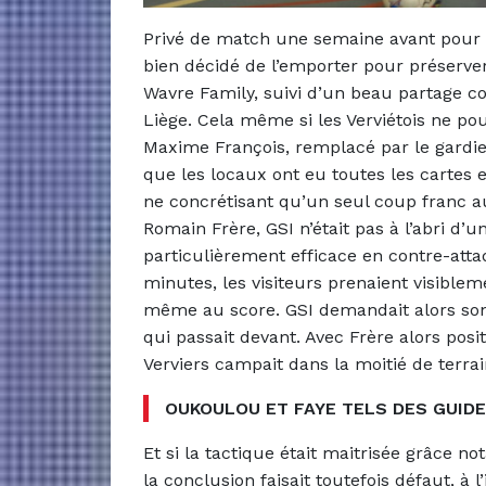
Privé de match une semaine avant pour c
bien décidé de l’emporter pour préserver
Wavre Family, suivi d’un beau partage c
Liège. Cela même si les Verviétois ne po
Maxime François, remplacé par le gardien
que les locaux ont eu toutes les cartes 
ne concrétisant qu’un seul coup franc au
Romain Frère, GSI n’était pas à l’abri d’
particulièrement efficace en contre-attaq
minutes, les visiteurs prenaient visible
même au score. GSI demandait alors son 
qui passait devant. Avec Frère alors posi
Verviers campait dans la moitié de terrai
OUKOULOU ET FAYE TELS DES GUID
Et si la tactique était maitrisée grâce n
la conclusion faisait toutefois défaut, à 