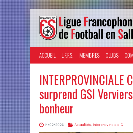
ACCUEIL
L.F.F.S.
MEMBRES
CLUBS
COM
INTERPROVINCIALE C 
surprend GSI Verviers
bonheur
14/02/2026
Actualités
,
Interprovinciale C