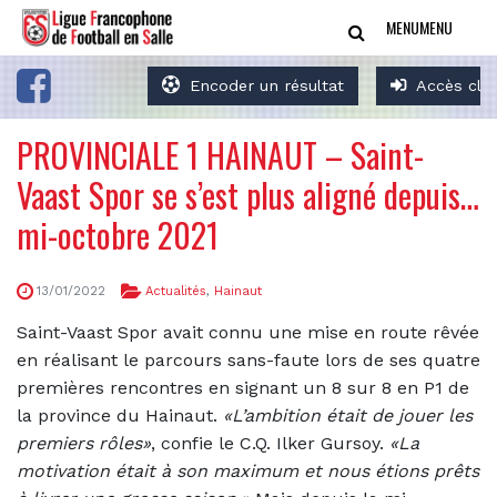
MENU
MENU
Encoder un résultat
Accès clu
PROVINCIALE 1 HAINAUT – Saint-
Vaast Spor se s’est plus aligné depuis…
mi-octobre 2021
13/01/2022
Actualités
,
Hainaut
Saint-Vaast Spor avait connu une mise en route rêvée
en réalisant le parcours sans-faute lors de ses quatre
premières rencontres en signant un 8 sur 8 en P1 de
la province du Hainaut.
«L’ambition était de jouer les
premiers rôles»
, confie le C.Q. Ilker Gursoy.
«La
motivation était à son maximum et nous étions prêts