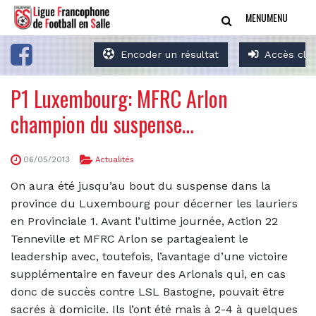
MENU
MENU
Encoder un résultat
Accès clu
P1 Luxembourg: MFRC Arlon
champion du suspense…
06/05/2013
Actualités
On aura été jusqu’au
b
out du suspense dans la
province du Luxembourg pour décerner les lauriers
en Provinciale 1. Avant l’ultime journée, Action 22
Tenneville et MFRC Arlon se parta
g
eaient le
leadership avec, toutefois, l’avantage d’une victoire
supplémentaire en faveur des Arlonais qui, en cas
donc de succès contre LSL
B
astogne, pouvait être
sacrés à domicile. Ils l’ont été mais à 2-4 à quelques