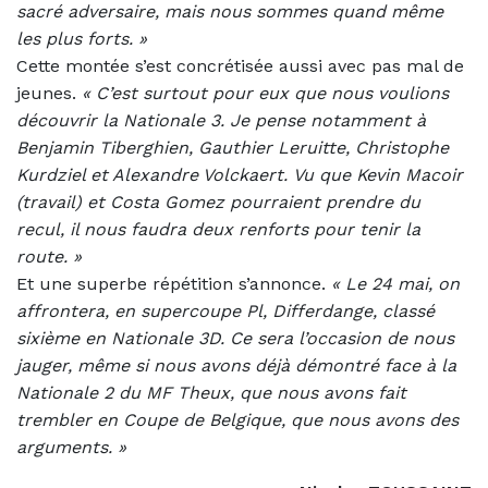
sacré adversaire, mais nous sommes quand même
les plus forts. »
Cette montée s’est concrétisée aussi avec pas mal de
jeunes.
«
C’est surtout pour eux que nous voulions
découvrir la Nationale 3. Je pense notamment à
B
enjamin Ti
b
er
g
hien,
G
authier Leruitte, Christophe
Kurdziel et Alexandre Volckaert. Vu que Kevin Macoir
(travail) et Costa
G
omez pourraient prendre du
recul, il nous faudra deux renforts pour tenir la
route. »
Et une superbe répétition s’annonce.
«
Le 24 mai, on
affrontera, en supercoupe Pl, Differdange, classé
sixième en Nationale 3D. Ce sera l’occasion de nous
jauger, même si nous avons déjà démontré face à la
Nationale 2 du MF Theux, que nous avons fait
trembler en Coupe de
B
elgique, que nous avons des
arguments. »