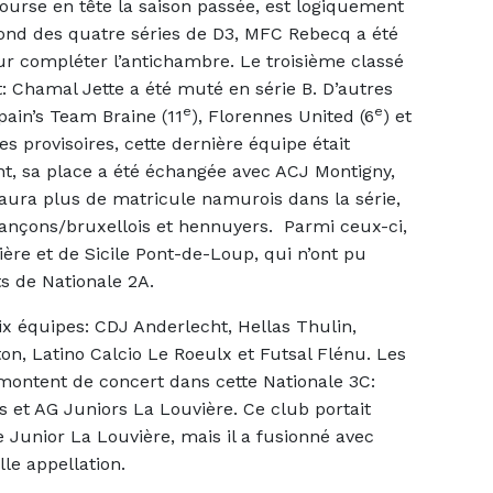
course en tête la saison passée, est logiquement
ond des quatre séries de D3, MFC Rebecq a été
ur compléter l’antichambre. Le troisième classé
t: Chamal Jette a été muté en série B. D’autres
e
e
pain’s Team Braine (11
), Florennes United (6
) et
ies provisoires, cette dernière équipe était
nt, sa place a été échangée avec ACJ Montigny,
y aura plus de matricule namurois dans la série,
çons/bruxellois et hennuyers. Parmi ceux-ci,
ière et de Sicile Pont-de-Loup, qui n’ont pu
ts de Nationale 2A.
six équipes: CDJ Anderlecht, Hellas Thulin,
ton, Latino Calcio Le Roeulx et Futsal Flénu. Les
montent de concert dans cette Nationale 3C:
 et AG Juniors La Louvière. Ce club portait
 Junior La Louvière, mais il a fusionné avec
le appellation.