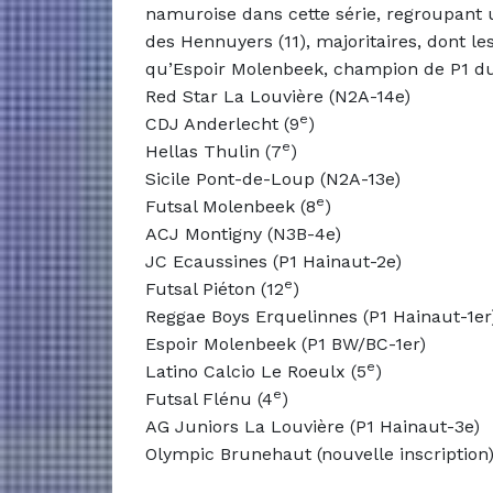
namuroise dans cette série, regroupant 
des Hennuyers (11), majoritaires, dont le
qu’Espoir Molenbeek, champion de P1 du
Red Star La Louvière (N2A-14e)
e
CDJ Anderlecht (9
)
e
Hellas Thulin (7
)
Sicile Pont-de-Loup (N2A-13e)
e
Futsal Molenbeek (8
)
ACJ Montigny (N3B-4e)
JC Ecaussines (P1 Hainaut-2e)
e
Futsal Piéton (12
)
Reggae Boys Erquelinnes (P1 Hainaut-1er
Espoir Molenbeek (P1 BW/BC-1er)
e
Latino Calcio Le Roeulx (5
)
e
Futsal Flénu (4
)
AG Juniors La Louvière (P1 Hainaut-3e)
Olympic Brunehaut (nouvelle inscription