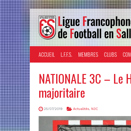
ACCUEIL
L.F.F.S.
MEMBRES
CLUBS
COM
NATIONALE 3C – Le H
majoritaire
25/07/2019
Actualités
,
N3C