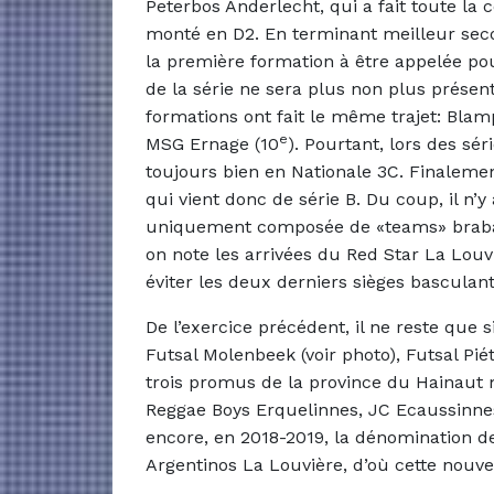
Peterbos Anderlecht, qui a fait toute la 
monté en D2. En terminant meilleur sec
la première formation à être appelée po
de la série ne sera plus non plus présen
formations ont fait le même trajet: Blam
e
MSG Ernage (10
). Pourtant, lors des sér
toujours bien en Nationale 3C. Finaleme
qui vient donc de série B. Du coup, il n’
uniquement composée de «teams» braban
on note les arrivées du Red Star La Louv
éviter les deux derniers sièges basculan
De l’exercice précédent, il ne reste que 
Futsal Molenbeek (voir photo), Futsal Pié
trois promus de la province du Hainaut 
Reggae Boys Erquelinnes, JC Ecaussinnes
encore, en 2018-2019, la dénomination de
Argentinos La Louvière, d’où cette nouvel