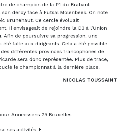
itre de champion de la P1 du Brabant
à son derby face à Futsal Molenbeek. On note
mpic Brunehaut. Ce cercle évoluait
Il envisageait de rejoindre la D3 à l’Union
u. Afin de poursuivre sa progression, une
 a été faite aux dirigeants. Cela a été possible
1 des différentes provinces francophones de
Picarde sera donc représentée. Plus de trace,
bouclé le championnat à la dernière place.
NICOLAS TOUSSAINT
our Anneessens 25 Bruxelles
e ses activités