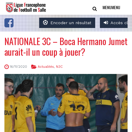
MENU
MENU
Encoder un résultat
Accès clu
NATIONALE 3C – Boca Hermano Jumet
aurait-il un coup à jouer?
16/11/2020
Actualités
,
N3C