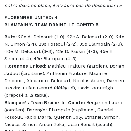
notre dixième place, il n’y aura pas de descendant.»
FLORENNES UNITED: 4
BLAMPAIN’S TEAM BRAINE-LE-COMTE: 5
Buts:
20e A. Delcourt (1-0), 22e A. Delcourt (2-0), 24e
N. Simon (2-1), 29e Fossoul (2-2), 35e Blampain (2-3),
40e M. Delcourt (3-3), 42e D. Raskin (4-3), 45e E.
Simon (4-4), 49e Blampain (4-5).
Florennes United:
Mathieu Fraiture (gardien), Dorian
Jadoul (capitaine), Anthonin Fraiture, Maxime
Delcourt, Alexandre Delcourt, Nicolas Adam, Damien
Raskin; Julien Gérard (délégué), David Zanuttigh
(préposé à la table).
Blampain’s Team Braine-le-Comte:
Benjamin Lauro
(gardien), Bérenger Blampain (capitaine), Gabriel
Fossoul, Fabio Marra, Quentin Joly, Ethaniel Simon,
Nicolas Simon, Arsen Zekaj; Jean Benoît (coach),