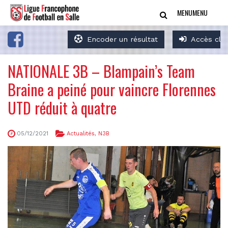
MENU
MENU
Encoder un résultat
Accès clu
NATIONALE 3B – Blampain’s Team
Braine a peiné pour vaincre Florennes
UTD réduit à quatre
05/12/2021
Actualités
,
N3B