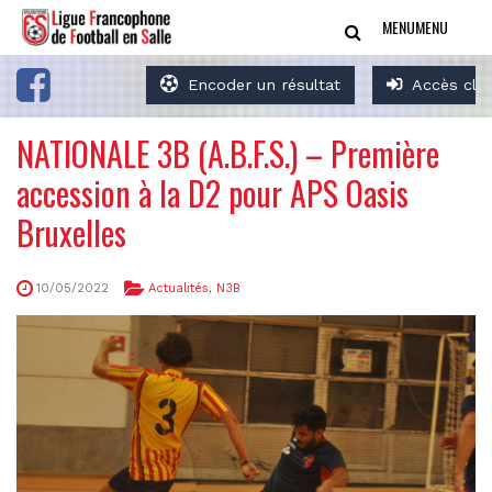
MENU
MENU
Encoder un résultat
Accès clu
NATIONALE 3B (A.B.F.S.) – Première
accession à la D2 pour APS Oasis
Bruxelles
10/05/2022
Actualités
,
N3B