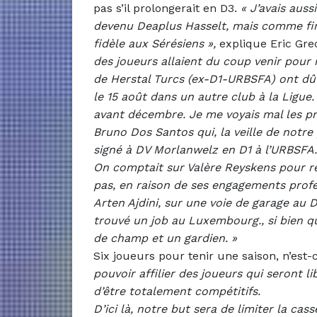
pas s’il prolongerait en D3.
«
J’avais auss
devenu Deaplus Hasselt, mais comme finan
fidèle aux Sérésiens »,
explique Eric Gre
des joueurs allaient du coup venir pour m
de Herstal Turcs (ex-D1-URBSFA) ont dû r
le 15 août dans un autre club à la Ligue
avant décembre. Je me voyais mal les pri
Bruno Dos Santos qui, la veille de notre
signé à DV Morlanwelz en D1 à l’URBSFA.
On comptait sur Valère Reyskens pour r
pas, en raison de ses engagements profe
Arten Ajdini, sur une voie de garage au D
trouvé un job au Luxembourg., si bien q
de champ et un gardien. »
Six joueurs pour tenir une saison, n’est-
pouvoir affilier des joueurs qui seront 
d’être totalement compétitifs.
D’ici là, notre but sera de limiter la cas