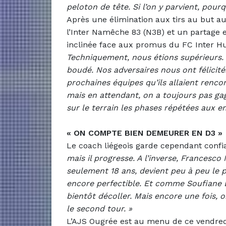
peloton de tête. Si l’on y parvient, pour
Après une élimination aux tirs au but a
l’Inter Namêche 83 (N3B) et un partage 
inclinée face aux promus du FC Inter Hu
Techniquement, nous étions supérieurs.
boudé. Nos adversaires nous ont félicit
prochaines équipes qu’ils allaient renco
mais en attendant, on a toujours pas g
sur le terrain les phases répétées aux e
« ON COMPTE BIEN DEMEURER EN D3 »
Le coach liégeois garde cependant conf
mais il progresse. A l’inverse, Francesco 
seulement 18 ans, devient peu à peu le 
encore perfectible. Et comme Soufiane 
bientôt décoller. Mais encore une fois, 
le second tour. »
L’AJS Ougrée est au menu de ce vendred