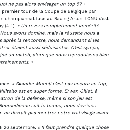
quoi ne pas alors envisager un top 5? »
u premier tour de la Coupe de Belgique par
en championnat face au Racing Arlon, l’ONU s’est
y (4-1).
«
Un revers complètement immérité.
 Nous avons dominé, mais la réussite nous a
és après la rencontre, nous demandant si les
ntrer étaient aussi séduisantes. C’est sympa,
agné un match, alors que nous reproduisons bien
ntraînements. »
iance.
«
Skander Mouhli n’est pas encore au top,
Militello est en super forme. Erwan Gillet, à
patron de la défense, même si son jeu est
Boumedienne suit le tempo, nous devrions
on ne devrait pas montrer notre vrai visage avant
i 26 septembre.
«
Il faut prendre quelque chose