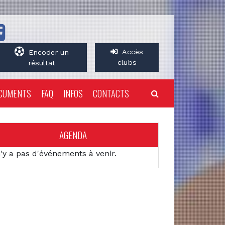
Accès
Encoder un
clubs
résultat
CUMENTS
FAQ
INFOS
CONTACTS
AGENDA
n'y a pas d'événements à venir.