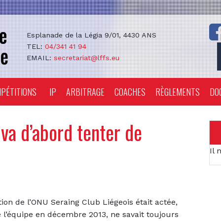
Esplanade de la Légia 9/01, 4430 ANS
TEL:
04/341 41 94
EMAIL:
secretariat@lffs.eu
PÉTITIONS
IP
ARBITRAGE
COACHES
RÈGLEMENTS
DO
va d’abord tenter de
Il 
tion de l’ONU Seraing Club Liégeois était actée,
de l’équipe en décembre 2013, ne savait toujours