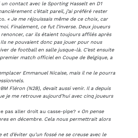
i un contact avec le Sporting Hasselt en D1
cièrement c’était pareil, j’ai préféré rester
co.
« Je me réjouissais même de ce choix, car
oi. Finalement, ce fut l’inverse.
Deux joueurs
enoncer, car ils étaient toujours affilés après
. Ils ne pouvaient donc pas jouer pour nous
ver de football en salle jusque-là. C’est ensuite
 premier match officiel en Coupe de Belgique, a
emplacer Emmanuel Nicaise, mais il ne le pourra
ssionnels.
BM Fléron (N2B), devait aussi venir. Il a depuis
ue je me retrouve aujourd’hui avec cinq joueurs
ce pas aller droit au casse-pipe?
«
On pense
libres en décembre. Cela nous permettrait alors
se et d’éviter qu’un fossé ne se creuse avec le