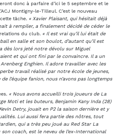
ront donc à parfaire d’ici le 5 septembre et le
’ACJ Montigny-le-Tilleul. C’est le nouveau
 cette tâche.
«
Xavier Plaisant, qui hésitait déjà
ait à rempiler, a finalement décidé de céder le
 relations du club.
« Il est vrai qu’il lui était de
all en salle et son boulot, d’autant qu’il est
 dès lors jeté notre dévolu sur Miguel
ent et qui ont fini par le convaincre. Il a un
Arenberg Enghien. Il adore travailler avec les
erbe travail réalisé par notre école de jeunes,
e de l’équipe fanion, nous n’avons pas longtemps
ées.
«
Nous avons accueilli trois joueurs de La
ge Moti et les buteurs, Benjamin Kany Inda (28)
evin Detry, jouait en P2 la saison dernière et y
ités. Lui aussi fera partie des nôtres, tout
dien, qui a très peu joué au Red Star La
 son coach, est le neveu de l’ex-International