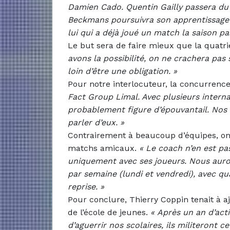
Damien Cado. Quentin Gailly passera du n
Beckmans poursuivra son apprentissage e
lui qui a déjà joué un match la saison pa
Le but sera de faire mieux que la quatr
avons la possibilité, on ne crachera pas
loin d’être une obligation. »
Pour notre interlocuteur, la concurrenc
Fact Group Limal. Avec plusieurs interna
probablement figure d’épouvantail. Nos 
parler d’eux. »
Contrairement à beaucoup d’équipes, on n
matchs amicaux.
«
Le coach n’en est pas
uniquement avec ses joueurs. Nous auro
par semaine (lundi et vendredi), avec 
reprise. »
Pour conclure, Thierry Coppin tenait à 
de l’école de jeunes.
«
Après un an d’act
d’aguerrir nos scolaires, ils militeront ce