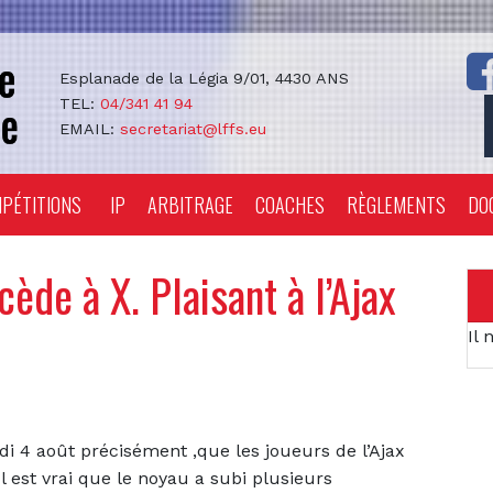
Esplanade de la Légia 9/01, 4430 ANS
TEL:
04/341 41 94
EMAIL:
secretariat@lffs.eu
PÉTITIONS
IP
ARBITRAGE
COACHES
RÈGLEMENTS
DO
ède à X. Plaisant à l’Ajax
Il 
di 4 août précisément ,que les joueurs de l’Ajax
Il est vrai que le noyau a subi plusieurs