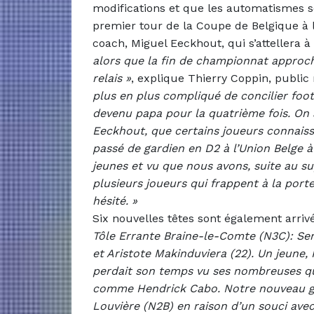
modifications et que les automatismes se
premier tour de la Coupe de Belgique à l
coach, Miguel Eeckhout, qui s’attellera à
alors que la fin de championnat approch
relais »
, explique Thierry Coppin, public
plus en plus compliqué de concilier footb
devenu papa pour la quatrième fois. On a
Eeckhout, que certains joueurs connaissai
passé de gardien en D2 à l’Union Belge à 
jeunes et vu que nous avons, suite au sup
plusieurs joueurs qui frappent à la port
hésité. »
Six nouvelles têtes sont également arriv
Tôle Errante Braine-le-Comte (N3C): Ser
et Aristote Makinduviera (22). Un jeune, K
perdait son temps vu ses nombreuses qual
comme Hendrick Cabo. Notre nouveau gar
Louvière (N2B) en raison d’un souci avec