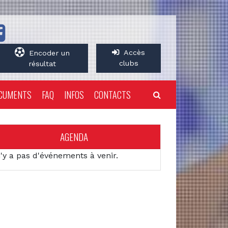
Accès
Encoder un
clubs
résultat
CUMENTS
FAQ
INFOS
CONTACTS
AGENDA
n'y a pas d'événements à venir.