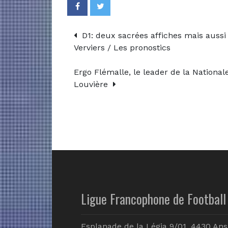
D1: deux sacrées affiches mais aussi
Verviers / Les pronostics
Ergo Flémalle, le leader de la Nationa
Louvière
Ligue Francophone de Football 
Esplanade de la Légia 9/01, 4430 Ans