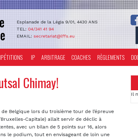
Esplanade de la Légia 9/01, 4430 ANS
TEL:
04/341 41 94
EMAIL:
secretariat@lffs.eu
PÉTITIONS
IP
ARBITRAGE
COACHES
RÈGLEMENTS
DO
Futsal Chimay!
Il 
 de Belgique lors du troisième tour de l’épreuve
ruxelles-Capitale) allait servir de déclic à
ntes, avec un bilan de 5 points sur 16, alors
ins le podium, tout en envisageant de loin une