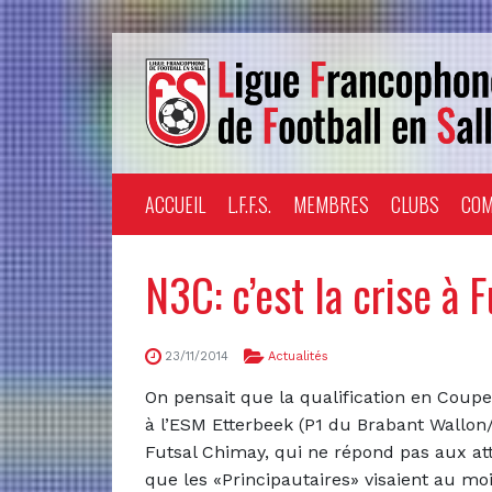
ACCUEIL
L.F.F.S.
MEMBRES
CLUBS
COM
N3C: c’est la crise à 
23/11/2014
Actualités
On pensait que la qualification en Coupe
à l’ESM Etterbeek (P1 du Brabant Wallon/B
Futsal Chimay, qui ne répond pas aux atte
que les «Principautaires» visaient au mo