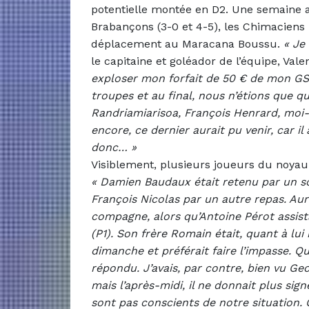
potentielle montée en D2. Une semaine a
Brabançons (3-0 et 4-5), les Chimaciens 
déplacement au Maracana Boussu.
«
Je 
le capitaine et goléador de l’équipe, Vale
exploser mon forfait de 50 € de mon GS
troupes et au final, nous n’étions que q
Randriamiarisoa, François Henrard, moi-
encore, ce dernier aurait pu venir, car 
donc… »
Visiblement, plusieurs joueurs du noyau
«
Damien Baudaux était retenu par un so
François Nicolas par un autre repas. Auré
compagne, alors qu’Antoine Pérot assist
(P1). Son frère Romain était, quant à lu
dimanche et préférait faire l’impasse. Qu
répondu. J’avais, par contre, bien vu Ge
mais l’après-midi, il ne donnait plus sign
sont pas conscients de notre situation.