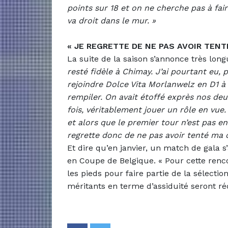
points sur 18 et on ne cherche pas à fai
va droit dans le mur. »
« JE REGRETTE DE NE PAS AVOIR TENT
La suite de la saison s’annonce très lon
resté fidèle à Chimay. J’ai pourtant eu,
rejoindre Dolce Vita Morlanwelz en D1 à 
rempiler. On avait étoffé exprès nos de
fois, véritablement jouer un rôle en vue.
et alors que le premier tour n’est pas en
regrette donc de ne pas avoir tenté ma c
Et dire qu’en janvier, un match de gala 
en Coupe de Belgique. « Pour cette renco
les pieds pour faire partie de la sélectio
méritants en terme d’assiduité seront r