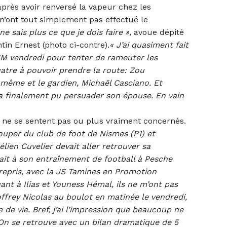
près avoir renversé la vapeur chez les
n’ont tout simplement pas effectué le
ne sais plus ce que je dois faire »,
avoue dépité
ntin Ernest (photo ci-contre).
« J’ai quasiment fait
M vendredi pour tenter de rameuter les
uatre à pouvoir prendre la route: Zou
même et le gardien, Michaël Casciano. Et
il a finalement pu persuader son épouse. En vain
 ne se sentent pas ou plus vraiment concernés.
uper du club de foot de Nismes (P1) et
lien Cuvelier devait aller retrouver sa
ait à son entraînement de football à Pesche
i repris, avec la JS Tamines en Promotion
ant à Ilias et Youness Hémal, ils ne m’ont pas
offrey Nicolas au boulot en matinée le vendredi,
e de vie. Bref, j’ai l’impression que beaucoup ne
 On se retrouve avec un bilan dramatique de 5