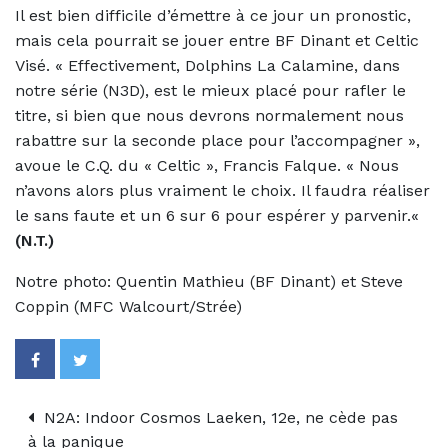
Il est bien difficile d’émettre à ce jour un pronostic,
mais cela pourrait se jouer entre
B
F Dinant et Celtic
Visé. «
Effectivement, Dolphins La Calamine, dans
notre série (N3D), est le mieux placé pour rafler le
titre, si bien que nous devrons normalement nous
ra
b
attre sur la seconde place pour l’accompagner »,
avoue le C.Q. du « Celtic », Francis Falque. « Nous
n’avons alors plus vraiment le choix. Il faudra réaliser
le sans faute et un 6 sur 6 pour espérer y parvenir.
«
(N.T.)
Notre photo: Quentin Mathieu (BF Dinant) et Steve
Coppin (MFC Walcourt/Strée)
N2A: Indoor Cosmos Laeken, 12e, ne cède pas
à la panique