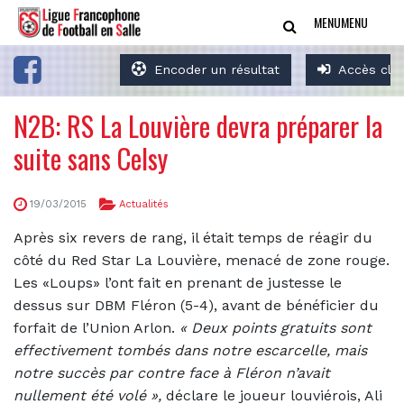
MENU
MENU
Encoder un résultat
Accès clu
N2B: RS La Louvière devra préparer la
suite sans Celsy
19/03/2015
Actualités
Après six revers de rang, il était temps de réagir du
côté du Red Star La Louvière, menacé de zone rouge.
Les «Loups» l’ont fait en prenant de justesse le
dessus sur DBM Fléron (5-4), avant de bénéficier du
forfait de l’Union Arlon.
«
Deux points gratuits sont
effectivement tombés dans notre escarcelle, mais
notre succès par contre face à Fléron n’avait
nullement été volé »,
déclare le joueur louviérois, Ali