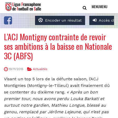
MENU
MENU
Encoder un résultat
Accès clu
L’ACJ Montigny contrainte de revoir
ses ambitions à la baisse en Nationale
3C (ABFS)
19/11/2015
Actualités
Visant un top 5 lors de la défunte saison, l’ACJ
Montignies (Montigny-le-Tilleul) avait finalement dû
se contenter du dixième rang.
«
Après un bon
premier tour, nous avons perdu Louka Barkati et
surtout notre gardien, Mathieu Longue, blessé au
genou, remplacé par Jérôme Lejeune, qui n’est pas