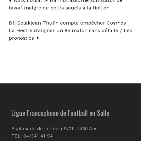
N3D: Futsal IP Hannut assume son statut de
favori malgré de petits soucis à la finition
D1: Selaklean Thulin compte empêcher Cosmos
La Hestre d’aligner un 8e match sans défaite / Les
pronostics
Ligue Francophone de Football en Salle
Esplanade de la Légia 9/01, 4430 Ans
TEL: 04/341 41 94