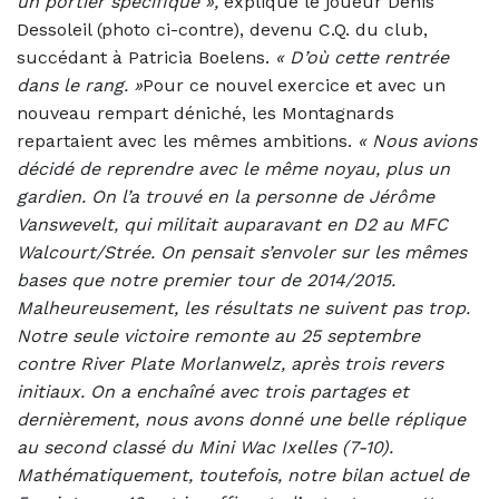
un portier spécifique »,
explique le joueur Denis
Dessoleil (photo ci-contre), devenu C.Q. du club,
succédant à Patricia Boelens.
« D’où cette rentrée
dans le rang. »
Pour ce nouvel exercice et avec un
nouveau rempart déniché, les Montagnards
repartaient avec les mêmes ambitions.
«
Nous avions
décidé de reprendre avec le même noyau, plus un
gardien. On l’a trouvé en la personne de Jérôme
Vanswevelt, qui militait auparavant en D2 au MFC
Walcourt/Strée. On pensait s’envoler sur les mêmes
bases que notre premier tour de 2014/2015.
Malheureusement, les résultats ne suivent pas trop.
Notre seule victoire remonte au 25 septembre
contre River Plate Morlanwelz, après trois revers
initiaux. On a enchaîné avec trois partages et
dernièrement, nous avons donné une belle réplique
au second classé du Mini Wac Ixelles (7-10).
Mathématiquement, toutefois, notre bilan actuel de