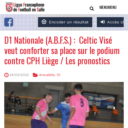
MENU
MENU
Encoder un résultat
Accès clu
D1 Nationale (A.B.F.S.) : Celtic Visé
veut conforter sa place sur le podium
contre CPH Liège / Les pronostics
24/02/2022
Actualités
,
D1