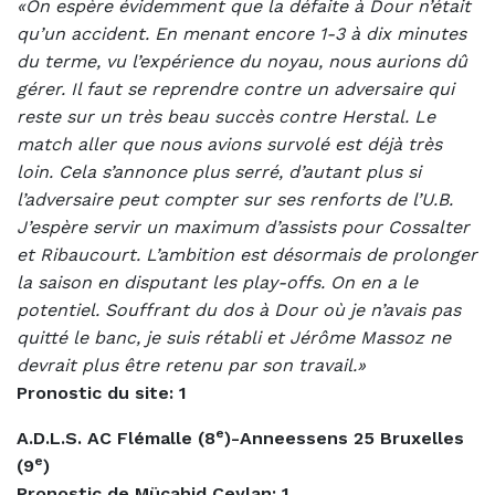
«On espère évidemment que la défaite à Dour n’était
qu’un accident. En menant encore 1-3 à dix minutes
du terme, vu l’expérience du noyau, nous aurions dû
gérer. Il faut se reprendre contre un adversaire qui
reste sur un très beau succès contre Herstal. Le
match aller que nous avions survolé est déjà très
loin. Cela s’annonce plus serré, d’autant plus si
l’adversaire peut compter sur ses renforts de l’U.B.
J’espère servir un maximum d’assists pour Cossalter
et Ribaucourt. L’ambition est désormais de prolonger
la saison en disputant les play-offs. On en a le
potentiel. Souffrant du dos à Dour où je n’avais pas
quitté le banc, je suis rétabli et Jérôme Massoz ne
devrait plus être retenu par son travail.»
Pronostic du site: 1
e
A.D.L.S. AC Flémalle (8
)-Anneessens 25 Bruxelles
e
(9
)
Pronostic de
Mücahid Ceylan: 1