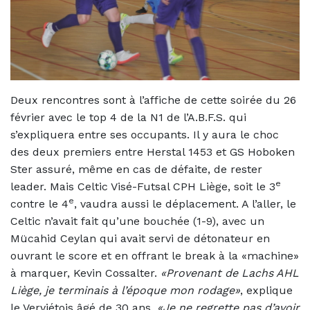
Deux rencontres sont à l’affiche de cette soirée du 26
février avec le top 4 de la N1 de l’A.B.F.S. qui
s’expliquera entre ses occupants. Il y aura le choc
des deux premiers entre Herstal 1453 et GS Hoboken
Ster assuré, même en cas de défaite, de rester
e
leader. Mais Celtic Visé-Futsal CPH Liège, soit le 3
e
contre le 4
, vaudra aussi le déplacement. A l’aller, le
Celtic n’avait fait qu’une bouchée (1-9), avec un
Mücahid Ceylan qui avait servi de détonateur en
ouvrant le score et en offrant le break à la «machine»
à marquer, Kevin Cossalter.
«Provenant de Lachs AHL
Liège, je terminais à l’époque mon rodage»
, explique
le Verviétois âgé de 30 ans.
«Je ne regrette pas d’avoir