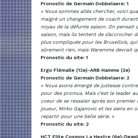
Pronostic de Germain Dobbelaere: 1
« Nous sommes allés chercher, voici qu
malgré un changement de coach durant l’
noyau de la défunte saison. On pensait q
saison, mais ils tentent de s’accrocher da
plus compliquée pour les Bruxellois, qui
sûrement rien, mais Waremme devrait q
Pronostic du site: 1
Ergo Flémalle (12e)-ARB Hamme (2e)
Pronostic de Germain Dobbelaere: 2
« Nous avons émergé de justesse contre 
pour des promus. Mais c’est le leader au
coeur de se ressaisir après son premier
joueur, Mirko Gajanovic et les siens en 
repartir pour une belle série. »
Pronostic du site: 2
HCT Elite Cosmos La Hestre (6e)-Deapl