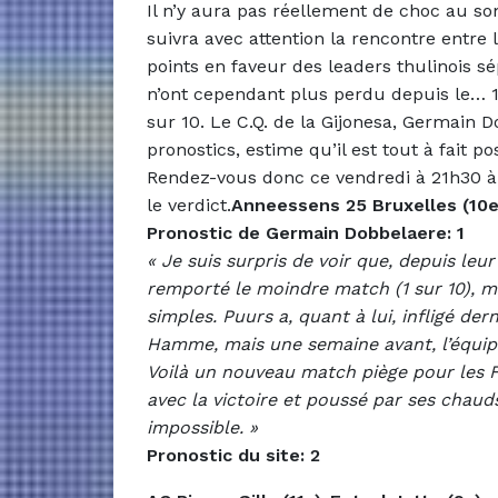
Il n’y aura pas réellement de choc au 
suivra avec attention la rencontre entre 
points en faveur des leaders thulinois s
n’ont cependant plus perdu depuis le… 1
sur 10. Le C.Q. de la Gijonesa, Germain D
pronostics, estime qu’il est tout à fait po
Rendez-vous donc ce vendredi à 21h30 à 
le verdict.
Anneessens 25 Bruxelles (10e
Pronostic de Germain Dobbelaere: 1
« Je suis surpris de voir que, depuis leu
remporté le moindre match (1 sur 10), m
simples. Puurs a, quant à lui, infligé de
Hamme, mais une semaine avant, l’équipe 
Voilà un nouveau match piège pour les F
avec la victoire et poussé par ses chaud
impossible. »
Pronostic du site: 2