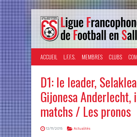
ACCUEIL
L.F.F.S.
MEMBRES
CLUBS
COM
D1: le leader, Selakle
Gijonesa Anderlecht, 
matchs / Les pronos
12/11/2015
Actualités