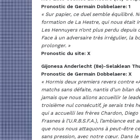
Pronostic de Germain Dobbelaere: 1
« Sur papier, ce duel semble équilibré.
formation de La Hestre, qui nous était 
Les Hennuyers n’ont plus perdu depuis c
Face à un adversaire très irrégulier, la 
prolonger. »
Pronostic du site: X
Gijonesa Anderlecht (8e)-Selaklean Thu
Pronostic de Germain Dobbelaere: X
« Hormis deux premiers revers contre «
matchs sans défaite, nantis d’un bilan 
jamais que nous allons accueillir le lea
troisième nul consécutif, je serais très 
qui a accueilli les frères Chardon, Die
Frasnes à l’U.R.B.S.F.A.), l’ambiance es
que nous nous attaquons à peut-être ce 
sans pression, avec notre cœur. Dans le 