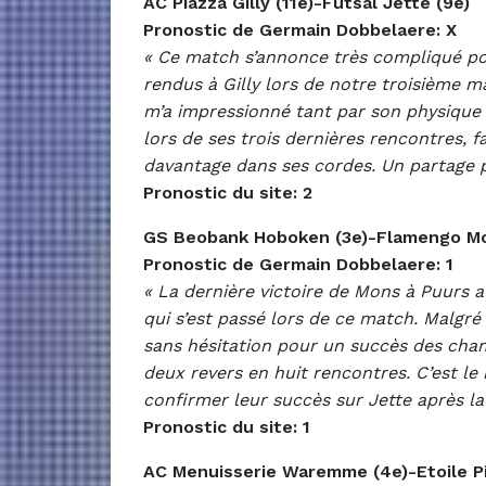
AC Piazza Gilly (11e)-Futsal Jette (9e)
Pronostic de Germain Dobbelaere: X
« Ce match s’annonce très compliqué p
rendus à Gilly lors de notre troisième m
m’a impressionné tant par son physique q
lors de ses trois dernières rencontres, f
davantage dans ses cordes. Un partage 
Pronostic du site: 2
GS Beobank Hoboken (3e)-Flamengo Mo
Pronostic de Germain Dobbelaere: 1
« La dernière victoire de Mons à Puurs a
qui s’est passé lors de ce match. Malgré
sans hésitation pour un succès des cham
deux revers en huit rencontres. C’est le 
confirmer leur succès sur Jette après l
Pronostic du site: 1
AC Menuisserie Waremme (4e)-Etoile Pic