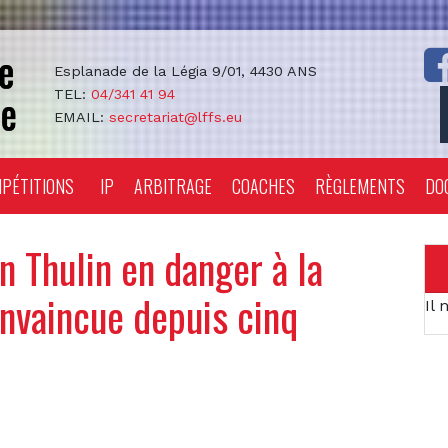
Esplanade de la Légia 9/01, 4430 ANS
TEL:
04/341 41 94
EMAIL:
secretariat@lffs.eu
PÉTITIONS
IP
ARBITRAGE
COACHES
RÈGLEMENTS
DO
an Thulin en danger à la
invaincue depuis cinq
Il 