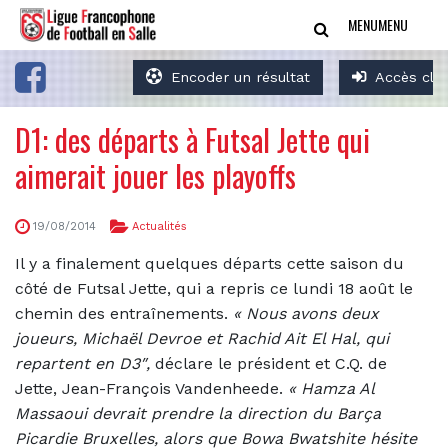
MENU
MENU
Encoder un résultat
Accès clu
D1: des départs à Futsal Jette qui
aimerait jouer les playoffs
19/08/2014
Actualités
Il y a finalement quelques départs cette saison du
côté de Futsal Jette, qui a repris ce lundi 18 août le
chemin des entraînements.
«
Nous avons deux
joueurs, Michaël Devroe et Rachid Ait El Hal, qui
repartent en D3″,
déclare le président et C.Q. de
Jette, Jean-François Vandenheede.
« Hamza Al
Massaoui devrait prendre la direction du Barça
Picardie Bruxelles, alors que Bowa Bwatshite hésite