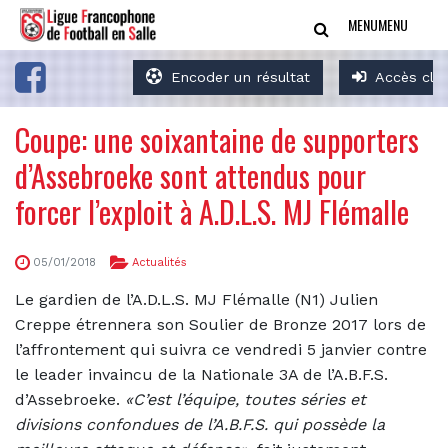
MENU
MENU
Encoder un résultat
Accès clu
Coupe: une soixantaine de supporters
d’Assebroeke sont attendus pour
forcer l’exploit à A.D.L.S. MJ Flémalle
05/01/2018
Actualités
Le gardien de l’A.D.L.S. MJ Flémalle (N1) Julien
Creppe étrennera son Soulier de Bronze 2017 lors de
l’affrontement qui suivra ce vendredi 5 janvier contre
le leader invaincu de la Nationale 3A de l’A.B.F.S.
d’Assebroeke.
«C’est l’équipe, toutes séries et
divisions confondues de l’A.B.F.S. qui possède la