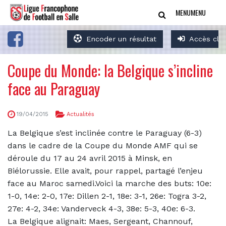
MENU
MENU
Encoder un résultat
Accès clu
Coupe du Monde: la Belgique s’incline
face au Paraguay
19/04/2015
Actualités
La Belgique s’est inclinée contre le Paraguay (6-3)
dans le cadre de la Coupe du Monde AMF qui se
déroule du 17 au 24 avril 2015 à Minsk, en
Biélorussie. Elle avait, pour rappel, partagé l’enjeu
face au Maroc samedi.
Voici la marche des buts: 10e:
1-0,
14e: 2-0,
17e: Dillen 2-1,
18e: 3-1,
26e: Togra 3-2,
27e: 4-2,
34e: Vanderveck 4-3,
38e: 5-3,
40e: 6-3.
La Belgique alignait: Maes, Sergeant, Channouf,